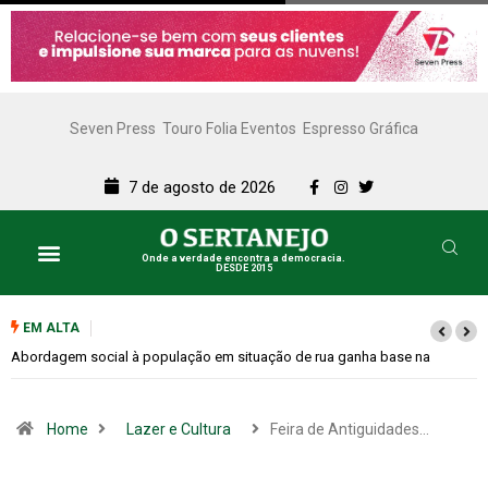
Seven Press
Touro Folia Eventos
Espresso Gráfica
7 de agosto de 2026
Onde a verdade encontra a democracia.
DESDE 2015
EM ALTA
Cemitérios terão horário especial e missas no Dia dos Pais
Home
Lazer e Cultura
Feira de Antiguidades…