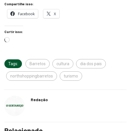
Facebook
X
Curtir isso:
Tags:
Barretos
cultura
dia dos pais
northshoppingbarretos
turismo
Redação
Relacionado