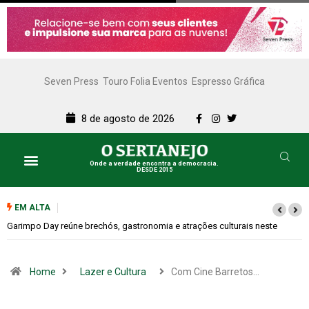
Seven Press
Touro Folia Eventos
Espresso Gráfica
8 de agosto de 2026
Onde a verdade encontra a democracia.
DESDE 2015
EM ALTA
Bugonia transforma paranoia e conspiração em um suspense imprevisível
Home
Lazer e Cultura
Com Cine Barretos…