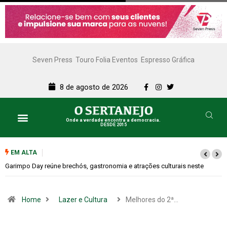
Seven Press
Touro Folia Eventos
Espresso Gráfica
8 de agosto de 2026
Onde a verdade encontra a democracia.
DESDE 2015
EM ALTA
Bugonia transforma paranoia e conspiração em um suspense imprevisível
Home
Lazer e Cultura
Melhores do 2ª…