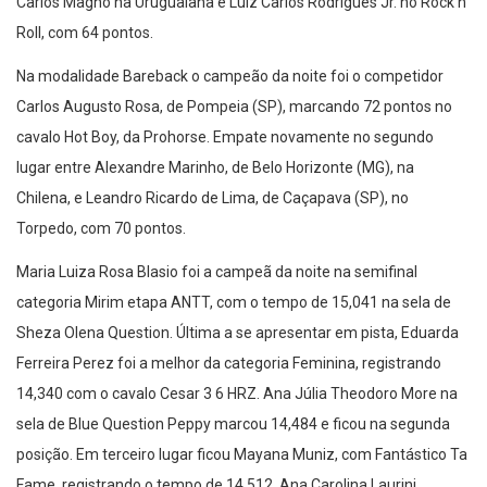
Carlos Magno na Uruguaiana e Luiz Carlos Rodrigues Jr. no Rock’n
Roll, com 64 pontos.
Na modalidade Bareback o campeão da noite foi o competidor
Carlos Augusto Rosa, de Pompeia (SP), marcando 72 pontos no
cavalo Hot Boy, da Prohorse. Empate novamente no segundo
lugar entre Alexandre Marinho, de Belo Horizonte (MG), na
Chilena, e Leandro Ricardo de Lima, de Caçapava (SP), no
Torpedo, com 70 pontos.
Maria Luiza Rosa Blasio foi a campeã da noite na semifinal
categoria Mirim etapa ANTT, com o tempo de 15,041 na sela de
Sheza Olena Question. Última a se apresentar em pista, Eduarda
Ferreira Perez foi a melhor da categoria Feminina, registrando
14,340 com o cavalo Cesar 3 6 HRZ. Ana Júlia Theodoro More na
sela de Blue Question Peppy marcou 14,484 e ficou na segunda
posição. Em terceiro lugar ficou Mayana Muniz, com Fantástico Ta
Fame, registrando o tempo de 14,512. Ana Carolina Laurini