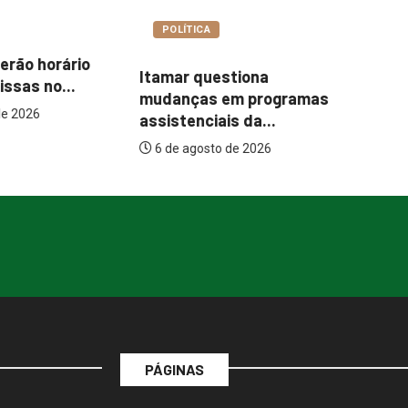
COTIDIANO
A
Ce
Abordagem social à
uestiona
es
população em situação
s em programas
de...
iais da...
6 de agosto de 2026
to de 2026
PÁGINAS