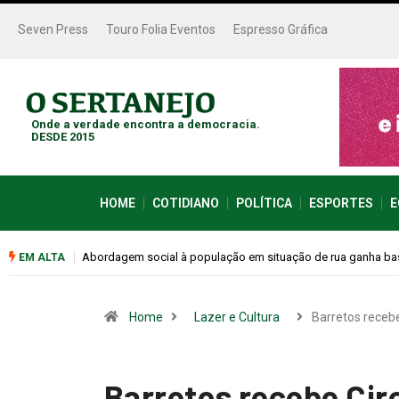
Seven Press
Touro Folia Eventos
Espresso Gráfica
Onde a verdade encontra a democracia.
DESDE 2015
HOME
COTIDIANO
POLÍTICA
ESPORTES
E
Cemitérios terão horário especial e missas no Dia dos Pais
EM ALTA
Home
Lazer e Cultura
Barretos recebe
Barretos recebe Cir