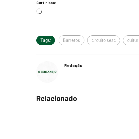
Curtir isso:
Tags:
Barretos
circuito sesc
cultur
Redação
Relacionado