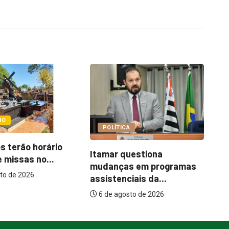
COTIDIANO
A
Ce
Abordagem social à
uestiona
es
população em situação
s em programas
de...
iais da...
6 de agosto de 2026
to de 2026