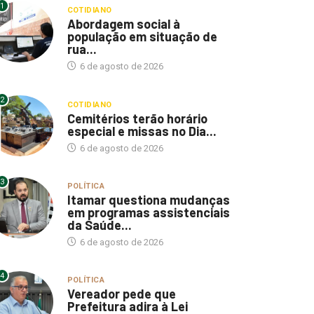
1
COTIDIANO
Abordagem social à
população em situação de
rua...
6 de agosto de 2026
2
COTIDIANO
Cemitérios terão horário
especial e missas no Dia...
6 de agosto de 2026
3
POLÍTICA
Itamar questiona mudanças
em programas assistenciais
da Saúde...
6 de agosto de 2026
4
POLÍTICA
Vereador pede que
Prefeitura adira à Lei