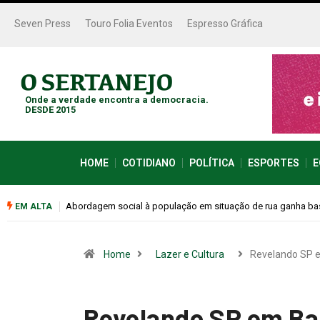
Seven Press
Touro Folia Eventos
Espresso Gráfica
Onde a verdade encontra a democracia.
DESDE 2015
HOME
COTIDIANO
POLÍTICA
ESPORTES
E
Cemitérios terão horário especial e missas no Dia dos Pais
EM ALTA
Home
Lazer e Cultura
Revelando SP
Revelando SP em Bar