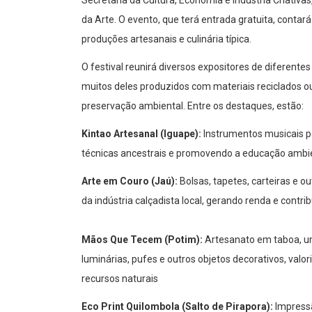
da Arte. O evento, que terá entrada gratuita, conta
produções artesanais e culinária típica.
O festival reunirá diversos expositores de diferente
muitos deles produzidos com materiais reciclados 
preservação ambiental. Entre os destaques, estão:
Kintao Artesanal (Iguape):
Instrumentos musicais p
técnicas ancestrais e promovendo a educação ambien
Arte em Couro (Jaú):
Bolsas, tapetes, carteiras e ou
da indústria calçadista local, gerando renda e contri
Mãos Que Tecem (Potim):
Artesanato em taboa, um
luminárias, pufes e outros objetos decorativos, val
recursos naturais
Eco Print Quilombola (Salto de Pirapora):
Impressã