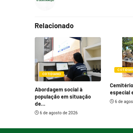
Relacionado
COTIDIANO
POLÍTIC
Cemitérios terão horário
l à
Itamar q
especial e missas no...
tuação
mudança
6 de agosto de 2026
assistenc
26
6 de agos