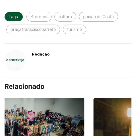
Tags:
Barretos
cultura
paixao de Cristo
praçafransciscobarreto
turismo
Redação
Relacionado