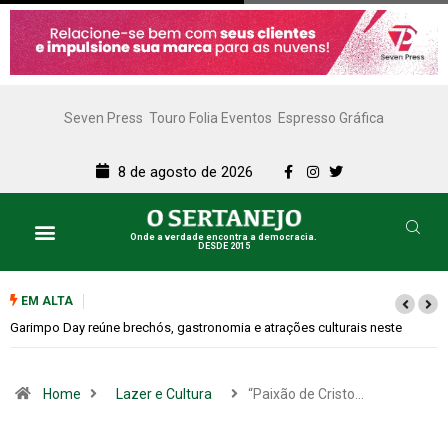
Seven Press
Touro Folia Eventos
Espresso Gráfica
8 de agosto de 2026
Onde a verdade encontra a democracia.
DESDE 2015
EM ALTA
Bugonia transforma paranoia e conspiração em um suspense imprevisível
Home
Lazer e Cultura
“Paixão de Cristo…