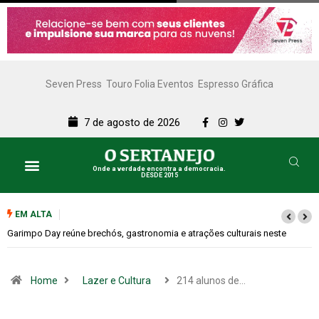
Seven Press
Touro Folia Eventos
Espresso Gráfica
7 de agosto de 2026
Onde a verdade encontra a democracia.
DESDE 2015
EM ALTA
te
Bugonia transforma paranoia e conspiração em um suspense imprevis
Home
Lazer e Cultura
214 alunos de…