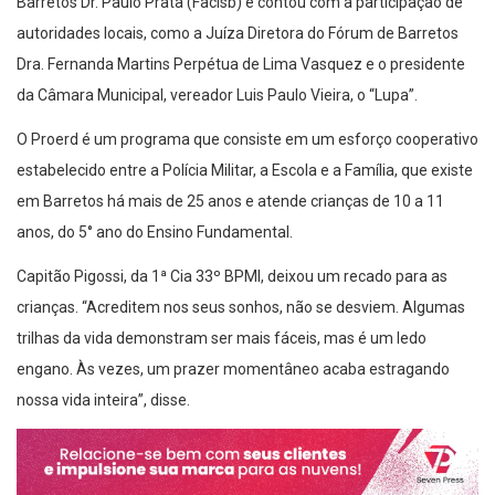
Barretos Dr. Paulo Prata (Facisb) e contou com a participação de
autoridades locais, como a Juíza Diretora do Fórum de Barretos
Dra. Fernanda Martins Perpétua de Lima Vasquez e o presidente
da Câmara Municipal, vereador Luis Paulo Vieira, o “Lupa”.
O Proerd é um programa que consiste em um esforço cooperativo
estabelecido entre a Polícia Militar, a Escola e a Família, que existe
em Barretos há mais de 25 anos e atende crianças de 10 a 11
anos, do 5° ano do Ensino Fundamental.
Capitão Pigossi, da 1ª Cia 33º BPMI, deixou um recado para as
crianças. “Acreditem nos seus sonhos, não se desviem. Algumas
trilhas da vida demonstram ser mais fáceis, mas é um ledo
engano. Às vezes, um prazer momentâneo acaba estragando
nossa vida inteira”, disse.