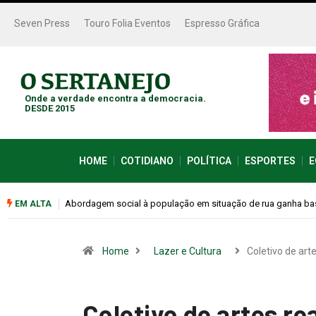
Seven Press
Touro Folia Eventos
Espresso Gráfica
Onde a verdade encontra a democracia.
DESDE 2015
HOME
COTIDIANO
POLÍTICA
ESPORTES
E
Cemitérios terão horário especial e missas no Dia dos Pais
EM ALTA
Home
Lazer e Cultura
Coletivo de art
Coletivo de artes rea