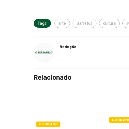
Tags:
arte
Barretos
cultura
l
Redação
Relacionado
COTIDIANO
POLÍTIC