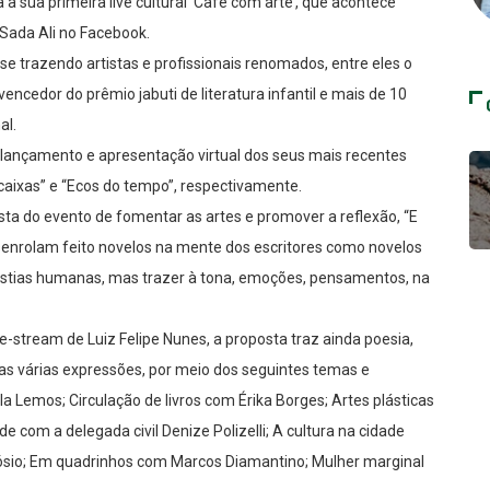
a sua primeira live cultural ‘Café com arte’, que acontece
 Sada Ali no Facebook.
se trazendo artistas e profissionais renomados, entre eles o
vencedor do prêmio jabuti de literatura infantil e mais de 10
al.
o lançamento e apresentação virtual dos seus mais recentes
 caixas” e “Ecos do tempo”, respectivamente.
osta do evento de fomentar as artes e promover a reflexão, “E
esenrolam feito novelos na mente dos escritores como novelos
tias humanas, mas trazer à tona, emoções, pensamentos, na
ve-stream de Luiz Felipe Nunes, a proposta traz ainda poesia,
uas várias expressões, por meio dos seguintes temas e
a Lemos; Circulação de livros com Érika Borges; Artes plásticas
com a delegada civil Denize Polizelli; A cultura na cidade
dósio; Em quadrinhos com Marcos Diamantino; Mulher marginal