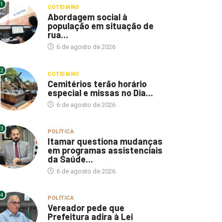
1
COTIDIANO
Abordagem social à
população em situação de
rua...
6 de agosto de 2026
2
COTIDIANO
Cemitérios terão horário
especial e missas no Dia...
6 de agosto de 2026
3
POLÍTICA
Itamar questiona mudanças
em programas assistenciais
da Saúde...
6 de agosto de 2026
4
POLÍTICA
Vereador pede que
Prefeitura adira à Lei