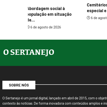
Cemitérios terão horário
l à
Itamar q
especial e missas no...
tuação
mudança
6 de agosto de 2026
assistenc
26
6 de agos
SOBRE NÓS
O Sertanejo é um jornal digital, lançado em abril de 2015, com o objeti
contexto às notícias. De forma inovadora com conteúdos amplos e ins