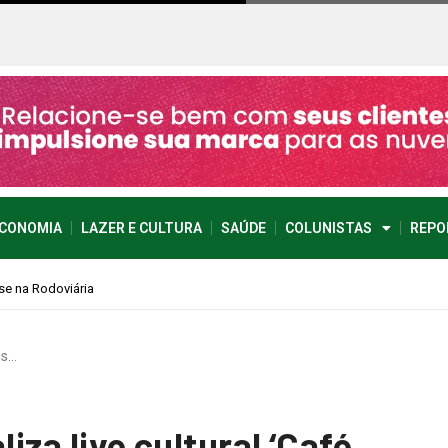
CONOMIA
LAZER E CULTURA
SAÚDE
COLUNISTAS
REPO
es…
liza live cultural ‘Café