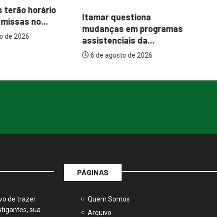
Ce
Abordagem social à
uestiona
es
população em situação
s em programas
de...
iais da...
6 de agosto de 2026
to de 2026
PÁGINAS
vo de trazer
Quem Somos
tigantes, sua
Arquivo