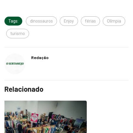
Tags:
dinossauros
Enjoy
férias
Olímpia
turismo
Redação
Relacionado