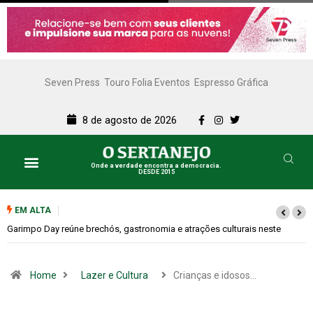
Seven Press
Touro Folia Eventos
Espresso Gráfica
8 de agosto de 2026
Onde a verdade encontra a democracia.
DESDE 2015
EM ALTA
Bugonia transforma paranoia e conspiração em um suspense imprevisív
Home
Lazer e Cultura
Crianças e idosos…