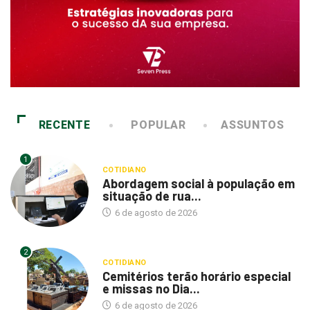
RECENTE
POPULAR
ASSUNTOS
1
COTIDIANO
Abordagem social à população em
situação de rua...
6 de agosto de 2026
2
COTIDIANO
Cemitérios terão horário especial
e missas no Dia...
6 de agosto de 2026