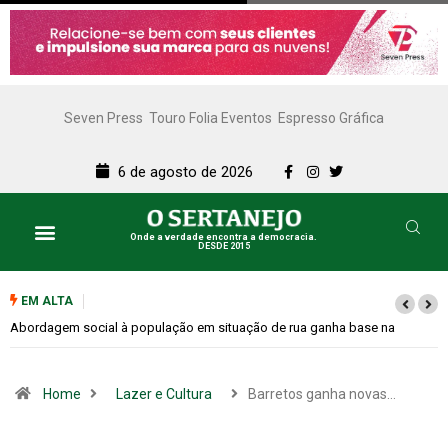
Seven Press
Touro Folia Eventos
Espresso Gráfica
6 de agosto de 2026
Onde a verdade encontra a democracia.
DESDE 2015
EM ALTA
Cemitérios terão horário especial e missas no Dia dos Pais
Home
Lazer e Cultura
Barretos ganha novas…