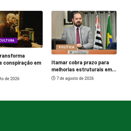
COTIDIANO
TICA
Garimpo Day reúne
 cobra prazo para
brechós, gastronomia e
ias estruturais em...
atrações...
agosto de 2026
7 de agosto de 2026