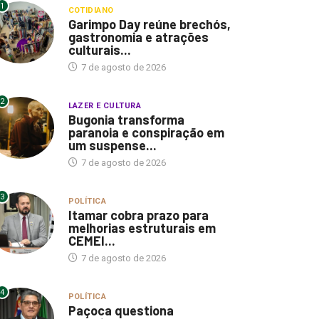
1
COTIDIANO
Garimpo Day reúne brechós,
gastronomia e atrações
culturais...
7 de agosto de 2026
2
LAZER E CULTURA
Bugonia transforma
paranoia e conspiração em
um suspense...
7 de agosto de 2026
3
POLÍTICA
Itamar cobra prazo para
melhorias estruturais em
CEMEI...
7 de agosto de 2026
4
POLÍTICA
Paçoca questiona