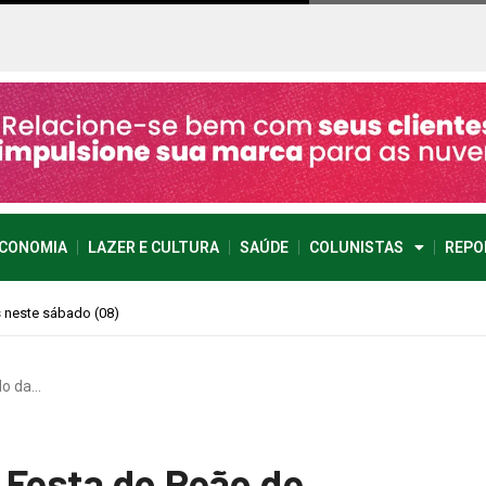
CONOMIA
LAZER E CULTURA
SAÚDE
COLUNISTAS
REPO
e imprevisível
do da…
 Festa do Peão de