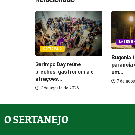
LAZER E CULTURA
POLÍ
Bugonia transforma
reúne
Itamar
paranoia e conspiração em
tronomia e
melhor
um...
7 de 
7 de agosto de 2026
 2026