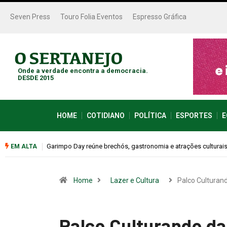
Seven Press
Touro Folia Eventos
Espresso Gráfica
Onde a verdade encontra a democracia.
DESDE 2015
HOME
COTIDIANO
POLÍTICA
ESPORTES
E
 neste sábado (08)
Bugonia transforma paranoia e conspiração em um suspens
EM ALTA
Home
Lazer e Cultura
Palco Culturan
Palco Culturando da