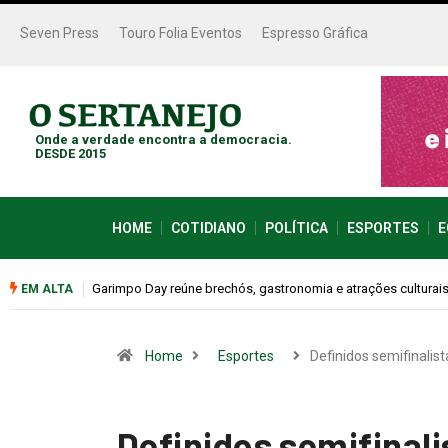
Seven Press
Touro Folia Eventos
Espresso Gráfica
Onde a verdade encontra a democracia.
DESDE 2015
HOME
COTIDIANO
POLÍTICA
ESPORTES
E
Bugonia transforma paranoia e conspiração em um suspense 
EM ALTA
Home
Esportes
Definidos semifinalis
Definidos semifinali