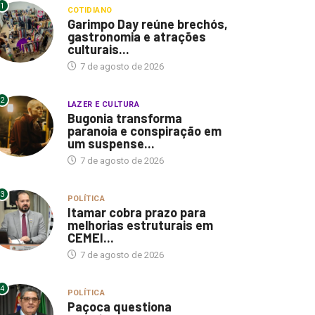
1
COTIDIANO
Garimpo Day reúne brechós,
gastronomia e atrações
culturais...
7 de agosto de 2026
2
LAZER E CULTURA
Bugonia transforma
paranoia e conspiração em
um suspense...
7 de agosto de 2026
3
POLÍTICA
Itamar cobra prazo para
melhorias estruturais em
CEMEI...
7 de agosto de 2026
4
POLÍTICA
Paçoca questiona