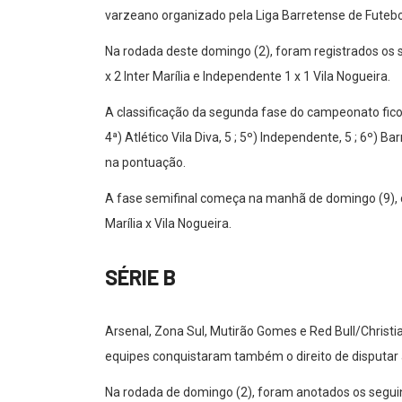
varzeano organizado pela Liga Barretense de Futebo
Na rodada deste domingo (2), foram registrados os se
x 2 Inter Marília e Independente 1 x 1 Vila Nogueira.
A classificação da segunda fase do campeonato ficou a
4ª) Atlético Vila Diva, 5 ; 5º) Independente, 5 ; 6º) B
na pontuação.
A fase semifinal começa na manhã de domingo (9), co
Marília x Vila Nogueira.
SÉRIE B
Arsenal, Zona Sul, Mutirão Gomes e Red Bull/Christia
equipes conquistaram também o direito de disputa
Na rodada de domingo (2), foram anotados os seguinte