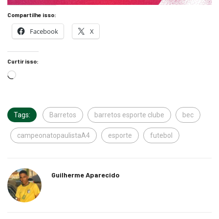
Compartilhe isso:
Facebook
X
Curtir isso:
Tags:
Barretos
barretos esporte clube
bec
campeonatopaulistaA4
esporte
futebol
Guilherme Aparecido