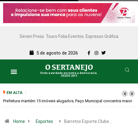
Seven Press
Touro Folia Eventos
Espresso Gráfica
5 de agosto de 2026
Onde a verdade encontra a democracia.
DESDE 2015
Lazer e Cultura
SERTANEJO TV
EM ALTA
maior
Colina promove 1º Fórum de Turismo para discutir desenvolvimento
econômico
Home
Esportes
Barretos Esporte Clube…