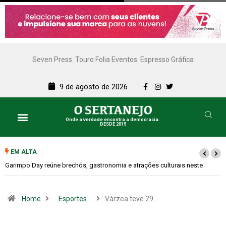
Seven Press
Touro Folia Eventos
Espresso Gráfica
9 de agosto de 2026
Onde a verdade encontra a democracia.
DESDE 2015
EM ALTA
e
Bugonia transforma paranoia e conspiração em um suspense imprevisí
Home
Esportes
Várzea teve 29…