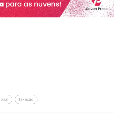
ional
taxação