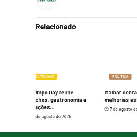
Relacionado
POLÍTICA
POLÍTIC
ne
Itamar cobra prazo para
Paçoca q
nomia e
melhorias estruturais em...
Prefeitur
internaçõ
7 de agosto de 2026
26
7 de agos