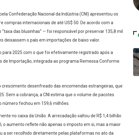
pela Confederação Nacional da Indústria (CNI) apresentou os
bre compras internacionais de até US$ 50. De acordo com a
taxa das blusinhas” — foi responsável por preservar 135,8 mil
hões deixassem o país em importações de baixo valor.
 para 2025 com o que foi efetivamente registrado após a
sto de Importação, integrada ao programa Remessa Conforme.
biu o crescimento desenfreado das encomendas estrangeiras, que
5. Sem a cobrança, a CNI estima que o volume de pacotes
 o número fechou em 159,6 milhões.
mente no caixa da União. A arrecadação saltou de R$ 1,4 bilhão
, o aumento reflete não apenas o imposto em si, mas a maior
ou a ser recolhido diretamente pelas plataformas no ato da