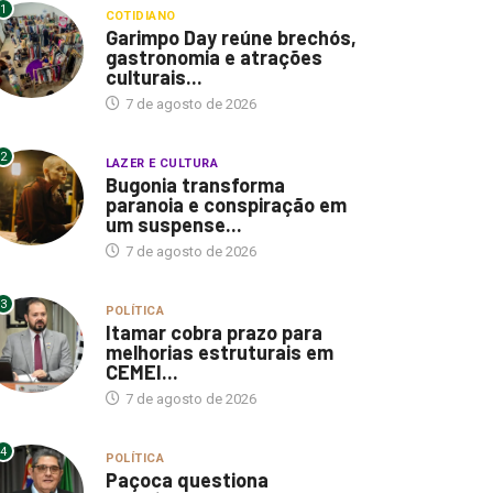
1
COTIDIANO
Garimpo Day reúne brechós,
gastronomia e atrações
culturais...
7 de agosto de 2026
2
LAZER E CULTURA
Bugonia transforma
paranoia e conspiração em
um suspense...
7 de agosto de 2026
3
POLÍTICA
Itamar cobra prazo para
melhorias estruturais em
CEMEI...
7 de agosto de 2026
4
POLÍTICA
Paçoca questiona