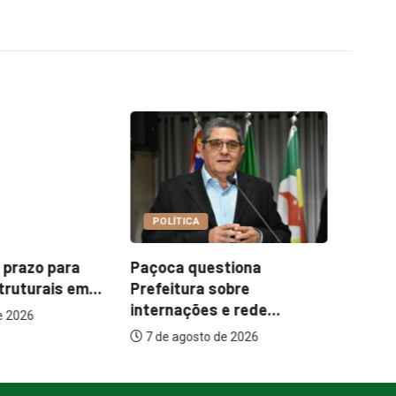
A
COTIDIANO
uestiona
Garimpo Day reúne
It
a sobre
brechós, gastronomia e
me
es e rede...
atrações...
to de 2026
7 de agosto de 2026