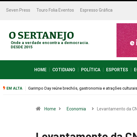
Seven Press
Touro Folia Eventos
Espresso Gráfica
Onde a verdade encontra a democracia.
DESDE 2015
HOME
COTIDIANO
POLÍTICA
ESPORTES
E
Bugonia transforma paranoia e conspiração em um suspense 
EM ALTA
Home
Economia
Levantamento da CN
Levantamento da C