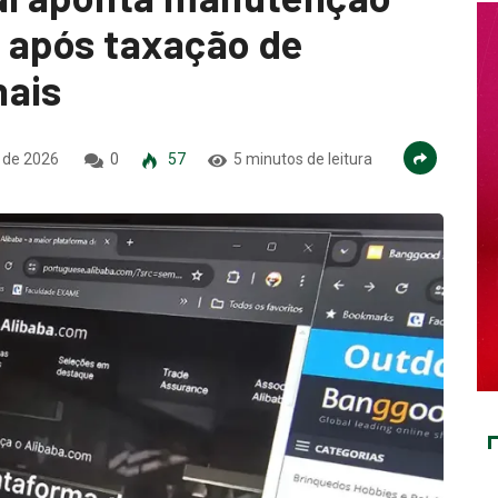
 após taxação de
nais
l de 2026
0
57
5 minutos de leitura