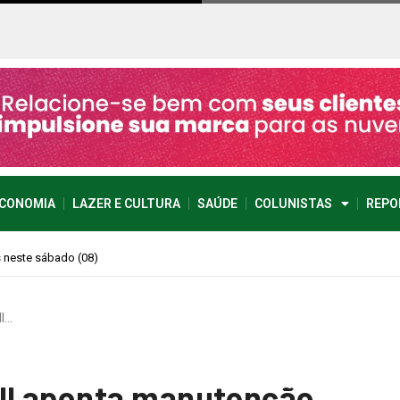
CONOMIA
LAZER E CULTURA
SAÚDE
COLUNISTAS
REPO
imprevisível
I…
NI aponta manutenção