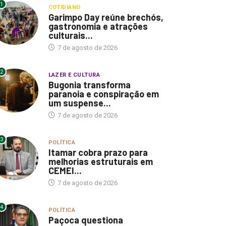
1
COTIDIANO
Garimpo Day reúne brechós,
gastronomia e atrações
culturais...
7 de agosto de 2026
2
LAZER E CULTURA
Bugonia transforma
paranoia e conspiração em
um suspense...
7 de agosto de 2026
3
POLÍTICA
Itamar cobra prazo para
melhorias estruturais em
CEMEI...
7 de agosto de 2026
4
POLÍTICA
Paçoca questiona