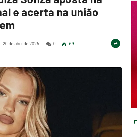
l e acerta na união
gem
20 de abril de 2026
0
69