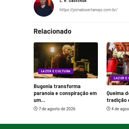
L. R. Sautchuk
https://jornalosertanejo.com.br/
Relacionado
LAZER E
LAZER E CULTURA
rma
Planeta 
Queima do Alho preserva
piração em
gerações 
tradição das comitivas...
4 de agos
4 de agosto de 2026
26