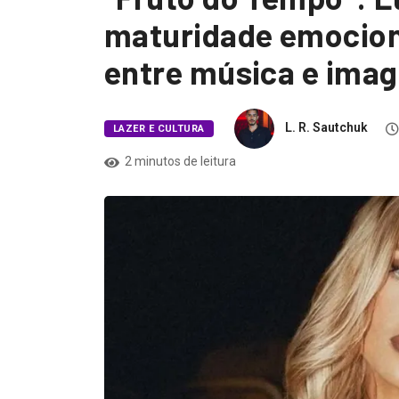
maturidade emociona
entre música e ima
L. R. Sautchuk
LAZER E CULTURA
2 minutos de leitura