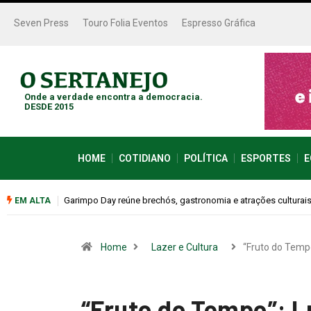
Seven Press
Touro Folia Eventos
Espresso Gráfica
Onde a verdade encontra a democracia.
DESDE 2015
HOME
COTIDIANO
POLÍTICA
ESPORTES
E
Bugonia transforma paranoia e conspiração em um suspense 
EM ALTA
Home
Lazer e Cultura
“Fruto do Temp
“Fruto do Tempo”: L