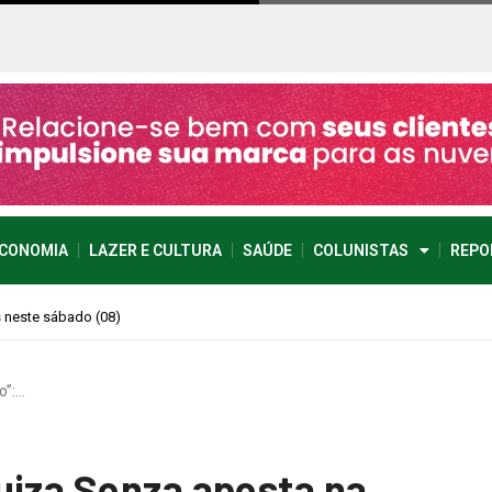
CONOMIA
LAZER E CULTURA
SAÚDE
COLUNISTAS
REPO
imprevisível
o”:…
uiza Sonza aposta na