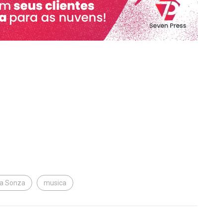
za Sonza
musica