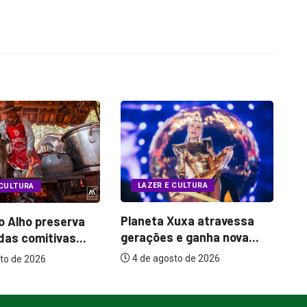
LAZER E CULTURA
 CULTURA
Bugonia transforma
Xuxa atravessa
Qu
paranoia e conspiração em
e ganha nova...
tr
um...
to de 2026
7 de agosto de 2026