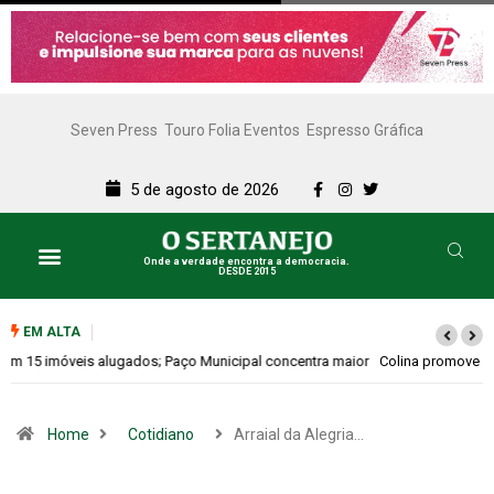
Seven Press
Touro Folia Eventos
Espresso Gráfica
5 de agosto de 2026
Onde a verdade encontra a democracia.
DESDE 2015
EM ALTA
Colina promove 1º Fórum de Turismo para discutir desenvolvimento
econômico
Home
Cotidiano
Arraial da Alegria…