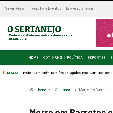
Seven Press
Touro Folia Eventos
Espresso Gráfica
Onde a verdade encontra a democracia.
DESDE 2015
HOME
COTIDIANO
POLÍTICA
ESPORTES
E
Colina promove 1º Fórum de Turismo para discutir desenvol
EM ALTA
Home
Cotidiano
Morre em Barretos…
Morre em Barretos o