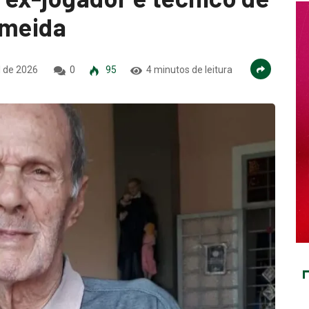
lmeida
l de 2026
0
95
4 minutos de leitura