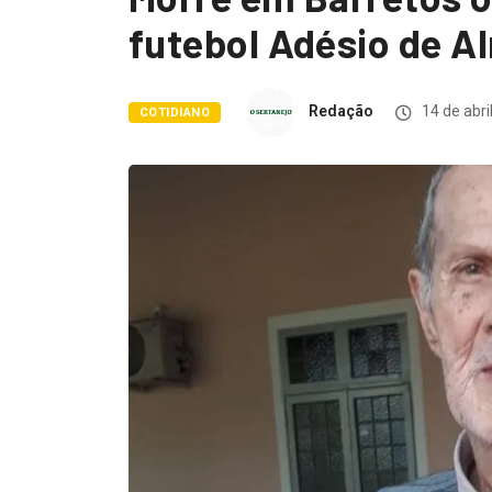
futebol Adésio de A
Redação
14 de abri
COTIDIANO