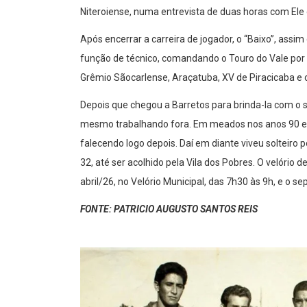
Niteroiense, numa entrevista de duas horas com Ele
Após encerrar a carreira de jogador, o “Baixo”, assi
função de técnico, comandando o Touro do Vale por
Grêmio Sãocarlense, Araçatuba, XV de Piracicaba e o
Depois que chegou a Barretos para brinda-la com o s
mesmo trabalhando fora. Em meados nos anos 90 enc
falecendo logo depois. Daí em diante viveu solteiro
32, até ser acolhido pela Vila dos Pobres. O velório 
abril/26, no Velório Municipal, das 7h30 às 9h, e o s
FONTE: PATRICIO AUGUSTO SANTOS REIS