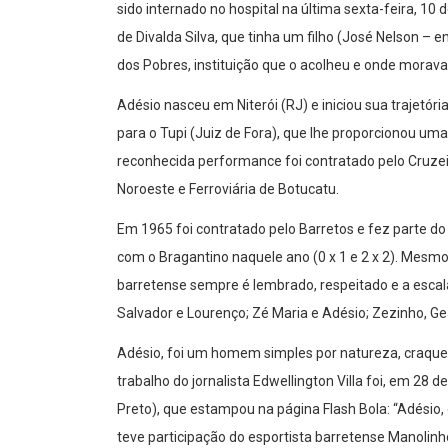
sido internado no hospital na última sexta-feira, 10
de Divalda Silva, que tinha um filho (José Nelson – 
dos Pobres, instituição que o acolheu e onde morava
Adésio nasceu em Niterói (RJ) e iniciou sua trajetóri
para o Tupi (Juiz de Fora), que lhe proporcionou um
reconhecida performance foi contratado pelo Cruzei
Noroeste e Ferroviária de Botucatu.
Em 1965 foi contratado pelo Barretos e fez parte do
com o Bragantino naquele ano (0 x 1 e 2 x 2). Mesm
barretense sempre é lembrado, respeitado e a escal
Salvador e Lourenço; Zé Maria e Adésio; Zezinho, G
Adésio, foi um homem simples por natureza, craque
trabalho do jornalista Edwellington Villa foi, em 28
Preto), que estampou na página Flash Bola: “Adésio
teve participação do esportista barretense Manolinh