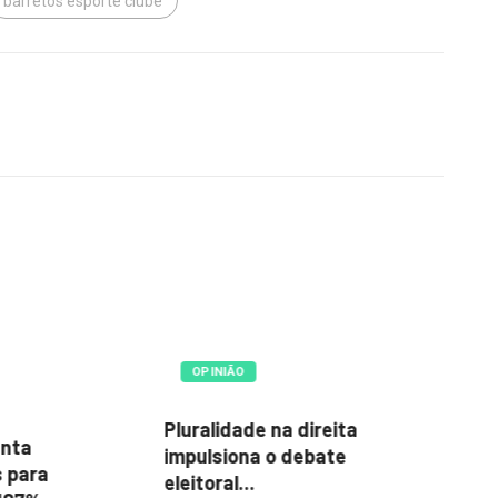
barretos esporte clube
POLÍTICA
de na direita
Prefeitura mantém 15
S
a o debate
imóveis alugados; Paço
ju
.