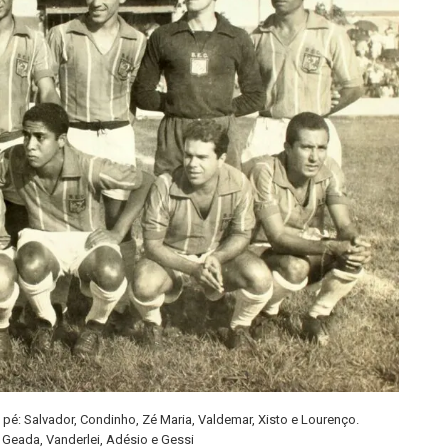
pé: Salvador, Condinho, Zé Maria, Valdemar, Xisto e Lourenço.
Geada, Vanderlei, Adésio e Gessi