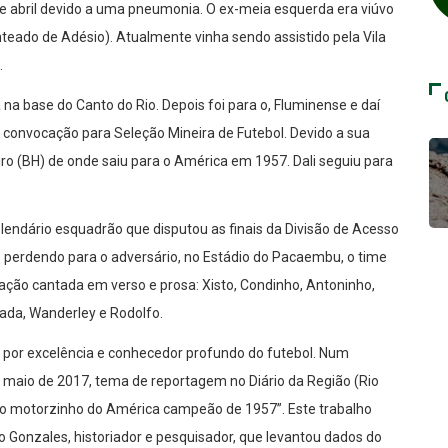
 de abril devido a uma pneumonia. O ex-meia esquerda era viúvo
enteado de Adésio). Atualmente vinha sendo assistido pela Vila
.
a na base do Canto do Rio. Depois foi para o, Fluminense e daí
a convocação para Seleção Mineira de Futebol. Devido a sua
ro (BH) de onde saiu para o América em 1957. Dali seguiu para
 lendário esquadrão que disputou as finais da Divisão de Acesso
o perdendo para o adversário, no Estádio do Pacaembu, o time
ação cantada em verso e prosa: Xisto, Condinho, Antoninho,
eada, Wanderley e Rodolfo.
 por excelência e conhecedor profundo do futebol. Num
 de maio de 2017, tema de reportagem no Diário da Região (Rio
, o motorzinho do América campeão de 1957”. Este trabalho
o Gonzales, historiador e pesquisador, que levantou dados do