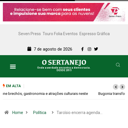
Seven Press
Touro Folia Eventos
Espresso Gráfica
7 de agosto de 2026
Onde a verdade encontra a democracia.
DESDE 2015
Lazer e Cultura
SERTANEJO TV
EM ALTA
Bugonia transforma paranoia e conspiração em um suspense imprevisível
Home
Política
Tarcísio encerra agenda…