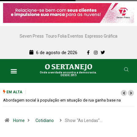
Seven Press
Touro Folia Eventos
Espresso Gráfica
6 de agosto de 2026
Onde a verdade encontra a democracia.
DESDE 2015
EM ALTA
 na
Cemitérios terão horário especial e missas no Dia dos Pais
Home
Cotidiano
Show “As Lendas”…