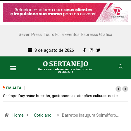
Seven Press
Touro Folia Eventos
Espresso Gráfica
8 de agosto de 2026
Onde a verdade encontra a democracia.
DESDE 2015
EM ALTA
Bugonia transforma paranoia e conspiração em um suspense imprevisível
Home
Cotidiano
Barretos inaugura Solmáforo…