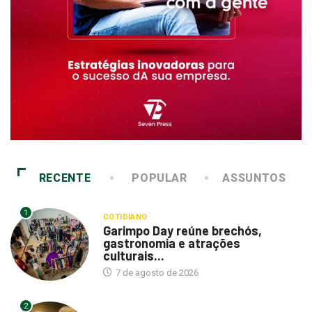
RECENTE
POPULAR
ASSUNTOS
1
COTIDIANO
Garimpo Day reúne brechós,
gastronomia e atrações
culturais...
7 de agosto de 2026
2