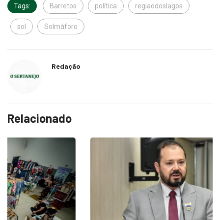
Tags:
Barretos
política
regiaodoslagos
sol
Solmáforo
Redação
Relacionado