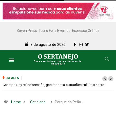
Seven Press
Touro Folia Eventos
Espresso Gráfica
8 de agosto de 2026
Onde a verdade encontra a democracia.
DESDE 2015
EM ALTA
e
Bugonia transforma paranoia e conspiração em um suspense imprevisí
Home
Cotidiano
Parque do Peão…