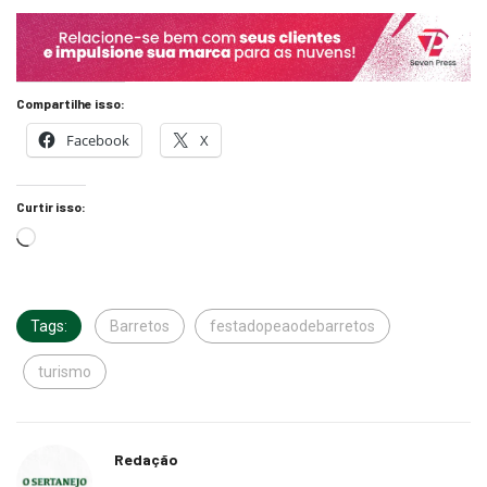
Compartilhe isso:
Facebook
X
Curtir isso:
Tags:
Barretos
festadopeaodebarretos
turismo
Redação