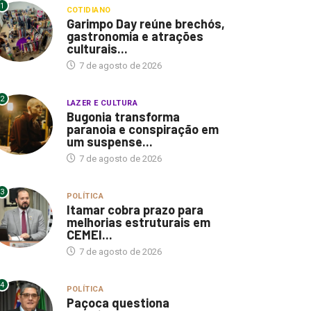
1
COTIDIANO
Garimpo Day reúne brechós,
gastronomia e atrações
culturais...
7 de agosto de 2026
2
LAZER E CULTURA
Bugonia transforma
paranoia e conspiração em
um suspense...
7 de agosto de 2026
3
POLÍTICA
Itamar cobra prazo para
melhorias estruturais em
CEMEI...
7 de agosto de 2026
4
POLÍTICA
Paçoca questiona