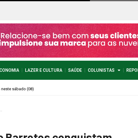
CONOMIA
LAZER E CULTURA
SAÚDE
COLUNISTAS
REPO
imprevisível
e…
e Barretos conquistam