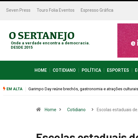
Seven Press
Touro Folia Eventos
Espresso Gráfica
Onde a verdade encontra a democracia.
DESDE 2015
HOME
COTIDIANO
POLÍTICA
ESPORTES
E
Bugonia transforma paranoia e conspiração em um suspense 
EM ALTA
Home
Cotidiano
Escolas estaduais d
Escolas estaduais d