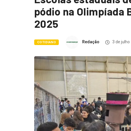
pódio na Olimpíada B
2025
Redação
3 de julho
COTIDIANO