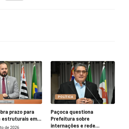
COTIDIANO
A
Garimpo Day reúne
I
questiona
brechós, gastronomia e
m
ra sobre
atrações...
ões e rede...