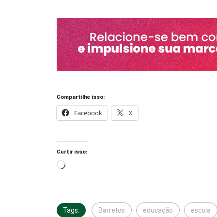
Compartilhe isso:
Facebook
X
Curtir isso:
Tags:
Barretos
educação
escola