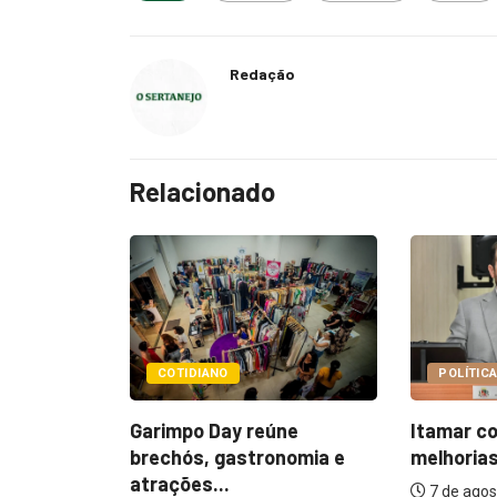
Redação
Relacionado
POLÍTICA
POLÍTIC
úne
Itamar cobra prazo para
Paçoca 
onomia e
melhorias estruturais em...
Prefeitu
internaç
7 de agosto de 2026