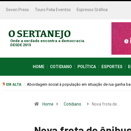
Seven Press
Touro Folia Eventos
Espresso Gráfica
Onde a verdade encontra a democracia.
DESDE 2015
HOME
COTIDIANO
POLÍTICA
ESPORTES
E
ase na Rodoviária
Cemitérios terão horário especial e missas no Dia dos Pais
EM ALTA
Home
Cotidiano
Nova frota de…
Nova frota de ônibus