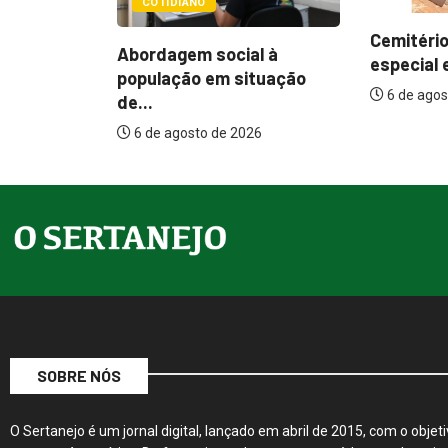
POLÍTI
Cemitérios terão horário
al à
Itamar 
especial e missas no...
ituação
mudanç
6 de agosto de 2026
assisten
026
6 de ag
SOBRE NÓS
O Sertanejo é um jornal digital, lançado em abril de 2015, com o objeti