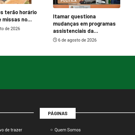
COTIDIANO
CA
C
Abordagem social à
questiona
e
população em situação
as em programas
de...
ciais da...
6 de agosto de 2026
osto de 2026
PÁGINAS
vo de trazer
Quem Somos