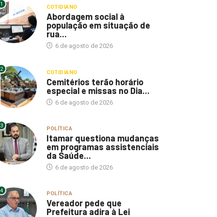
1
COTIDIANO
Abordagem social à
população em situação de
rua...
6 de agosto de 2026
2
COTIDIANO
Cemitérios terão horário
especial e missas no Dia...
6 de agosto de 2026
3
POLÍTICA
Itamar questiona mudanças
em programas assistenciais
da Saúde...
6 de agosto de 2026
4
POLÍTICA
Vereador pede que
Prefeitura adira à Lei