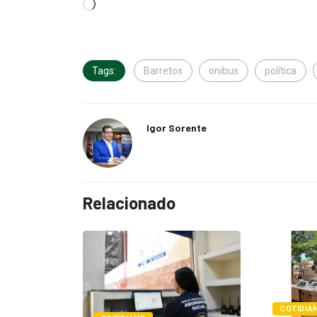
Tags:
Barretos
onibus
política
Igor Sorente
Relacionado
COTIDIANO