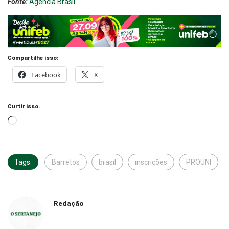
Fonte:
Agência Brasil
Compartilhe isso:
Facebook
X
Curtir isso:
Tags:
Barretos
brasil
inscrições
PROUNI
Redação