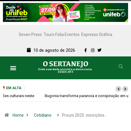
Seven Press
Touro Folia Eventos
Espresso Gráfica
10 de agosto de 2026
Onde a verdade encontra a democracia.
DESDE 2015
Lazer e Cultura
SERTANEJO TV
EM ALTA
Bugonia transforma paranoia e conspiração em um suspense imprevisível
Home
Cotidiano
Prouni 2025: inscrições…