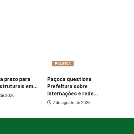
A
COTIDIANO
uestiona
Garimpo Day reúne
It
a sobre
brechós, gastronomia e
me
es e rede...
atrações...
to de 2026
7 de agosto de 2026