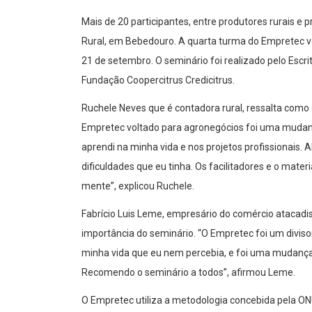
Mais de 20 participantes, entre produtores rurais e 
Rural, em Bebedouro. A quarta turma do Empretec vol
21 de setembro. O seminário foi realizado pelo Escr
Fundação Coopercitrus Credicitrus.
Ruchele Neves que é contadora rural, ressalta como o
Empretec voltado para agronegócios foi uma mudan
aprendi na minha vida e nos projetos profissionais.
dificuldades que eu tinha. Os facilitadores e o mater
mente”, explicou Ruchele.
Fabrício Luis Leme, empresário do comércio atacadi
importância do seminário. “O Empretec foi um diviso
minha vida que eu nem percebia, e foi uma mudança
Recomendo o seminário a todos”, afirmou Leme.
O Empretec utiliza a metodologia concebida pela ON