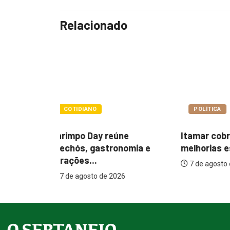
Relacionado
POLÍTICA
POLÍTIC
ne
Itamar cobra prazo para
Paçoca q
nomia e
melhorias estruturais em...
Prefeitur
internaçõ
7 de agosto de 2026
26
7 de agos