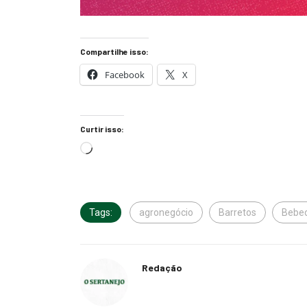
Compartilhe isso:
Facebook
X
Curtir isso:
Tags:
agronegócio
Barretos
Bebe
Redação