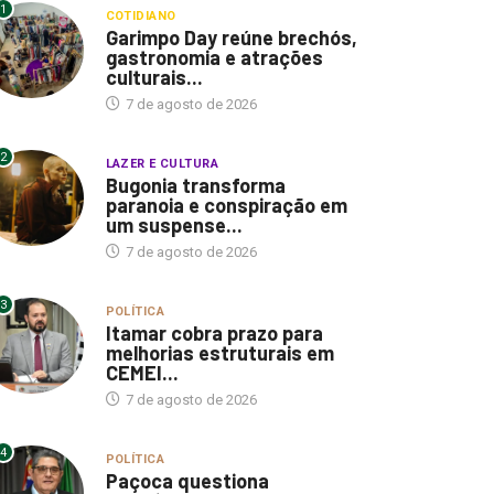
1
COTIDIANO
Garimpo Day reúne brechós,
gastronomia e atrações
culturais...
7 de agosto de 2026
2
LAZER E CULTURA
Bugonia transforma
paranoia e conspiração em
um suspense...
7 de agosto de 2026
3
POLÍTICA
Itamar cobra prazo para
melhorias estruturais em
CEMEI...
7 de agosto de 2026
4
POLÍTICA
Paçoca questiona