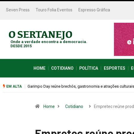
Seven Press
Touro Folia Eventos
Espresso Gráfica
Onde a verdade encontra a democracia.
DESDE 2015
HOME
COTIDIANO
POLÍTICA
ESPORTES
E
Bugonia transforma paranoia e conspiração em um suspense 
EM ALTA
Home
Cotidiano
Empretec reúne pro
Empretec reúne prod