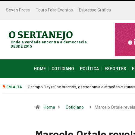
Seven Press
Touro Folia Eventos
Espresso Gráfica
Onde a verdade encontra a democracia.
DESDE 2015
HOME
COTIDIANO
POLÍTICA
ESPORTES
E
Bugonia transforma paranoia e conspiração em um suspense 
EM ALTA
Home
Cotidiano
Marcelo Ortale revel
Marcelo Ortale revel