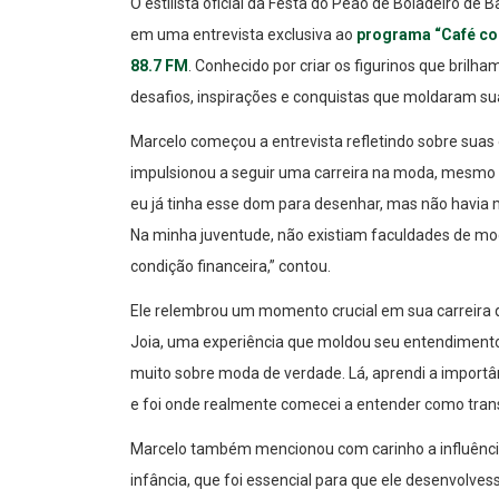
O estilista oficial da Festa do Peão de Boiadeiro de B
em uma entrevista exclusiva ao
programa “Café com
88.7 FM
. Conhecido por criar os figurinos que brilh
desafios, inspirações e conquistas que moldaram sua
Marcelo começou a entrevista refletindo sobre suas
impulsionou a seguir uma carreira na moda, mesmo
eu já tinha esse dom para desenhar, mas não havia 
Na minha juventude, não existiam faculdades de mo
condição financeira,” contou.
Ele relembrou um momento crucial em sua carreira q
Joia, uma experiência que moldou seu entendimento 
muito sobre moda de verdade. Lá, aprendi a importâ
e foi onde realmente comecei a entender como trans
Marcelo também mencionou com carinho a influência
infância, que foi essencial para que ele desenvolve