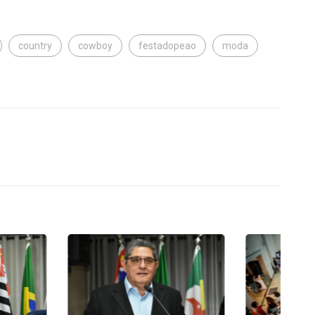
country
cowboy
festadopeao
moda