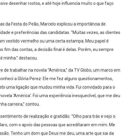
ive desenhar rostos, e até hoje influencia muito o que faço
sas da Festa do Peão, Marcelo explicou a importância de
idade e preferências das candidatas. “Muitas vezes, as clientes
m vestido vermelho ou uma certa estampa. Meu papel é
o fim das contas, a decisão final é delas. Porém, eu sempre
 é minha.” destacou.
e de trabalhar na novela “América,” da TV Globo, um marco em
conheci a Glória Perez. Ele me fez alguns questionamentos,
ebi uma ligação que mudou minha vida. Fui convidado para o
 novela ‘América’. Foi uma experiência inesquecível, que me deu
ha carreira,” contou.
sentimento de realização e gratidão. “Olho para trás e vejo o
 claro, com o apoio das pessoas que acreditaram em mim. Me
issão. Tenho um dom que Deus me deu, uma arte que sai da