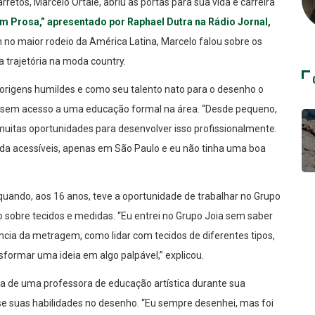
arretos, Marcelo Ortale, abriu as portas para sua vida e carreira
 Prosa,” apresentado por Raphael Dutra na Rádio Jornal,
am no maior rodeio da América Latina, Marcelo falou sobre os
 trajetória na moda country.
 origens humildes e como seu talento nato para o desenho o
 sem acesso a uma educação formal na área. “Desde pequeno,
muitas oportunidades para desenvolver isso profissionalmente.
da acessíveis, apenas em São Paulo e eu não tinha uma boa
uando, aos 16 anos, teve a oportunidade de trabalhar no Grupo
sobre tecidos e medidas. “Eu entrei no Grupo Joia sem saber
ncia da metragem, como lidar com tecidos de diferentes tipos,
formar uma ideia em algo palpável,” explicou.
 de uma professora de educação artística durante sua
sse suas habilidades no desenho. “Eu sempre desenhei, mas foi