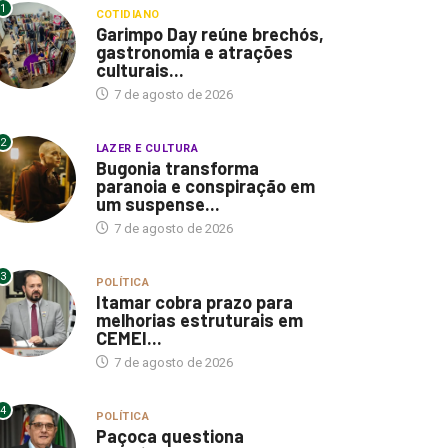
1
COTIDIANO
Garimpo Day reúne brechós,
gastronomia e atrações
culturais...
7 de agosto de 2026
2
LAZER E CULTURA
Bugonia transforma
paranoia e conspiração em
um suspense...
7 de agosto de 2026
3
POLÍTICA
Itamar cobra prazo para
melhorias estruturais em
CEMEI...
7 de agosto de 2026
4
POLÍTICA
Paçoca questiona