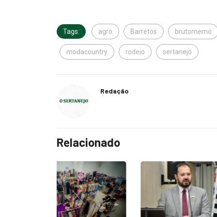
Tags:
agro
Barretos
brutomemo
modacountry
rodeio
sertanejo
Redação
Relacionado