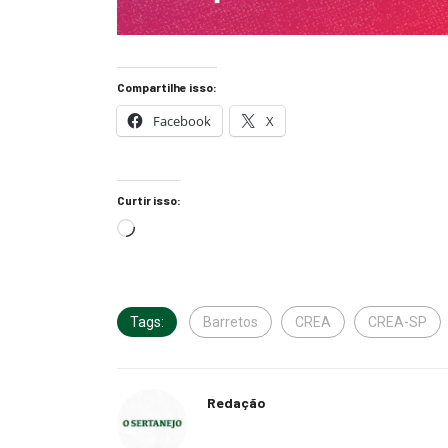
Compartilhe isso:
Facebook
X
Curtir isso:
Tags:
Barretos
CREA
CREA-SP
Redação