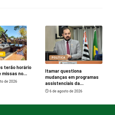
COTIDIANO
A
Ce
Abordagem social à
uestiona
es
população em situação
s em programas
de...
iais da...
6 de agosto de 2026
to de 2026