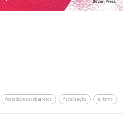
festadopeaodebarretos
fiscalização
turismo