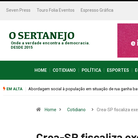
Seven Press
Touro Folia Eventos
Espresso Gráfica
Onde a verdade encontra a democracia.
DESDE 2015
HOME
COTIDIANO
POLÍTICA
ESPORTES
E
Cemitérios terão horário especial e missas no Dia dos Pais
EM ALTA
Home
Cotidiano
Crea-SP fiscaliza exe
Crea-SP fiscaliza ex