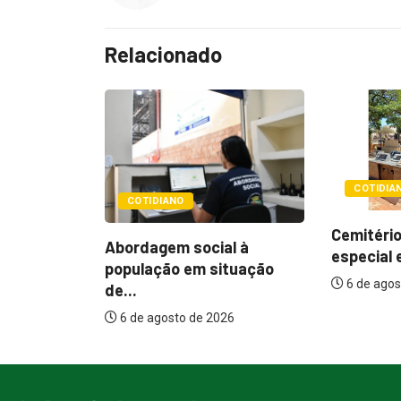
Relacionado
COTIDIANO
POLÍTIC
Cemitérios terão horário
l à
Itamar q
especial e missas no...
tuação
mudança
6 de agosto de 2026
assistenc
26
6 de agos