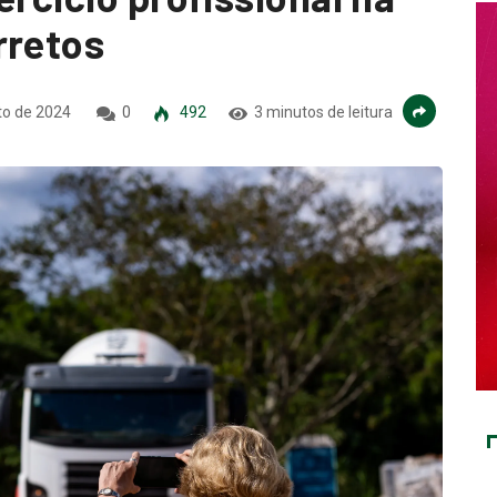
rretos
to de 2024
0
492
3 minutos de leitura