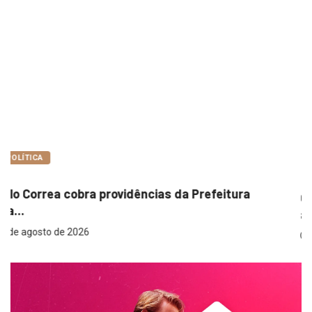
COTIDIANO
ra
Garimpo Day reúne brechós, gastronomia e
atrações...
7 de agosto de 2026