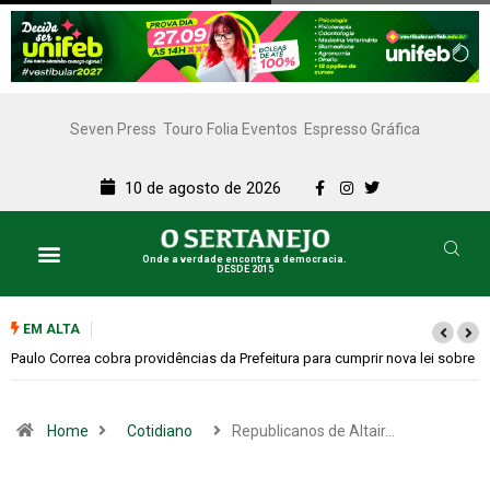
Seven Press
Touro Folia Eventos
Espresso Gráfica
10 de agosto de 2026
Onde a verdade encontra a democracia.
DESDE 2015
EM ALTA
ei sobre
Garimpo Day reúne brechós, gastronomia e atrações culturais neste
sábado (08)
Home
Cotidiano
Republicanos de Altair…