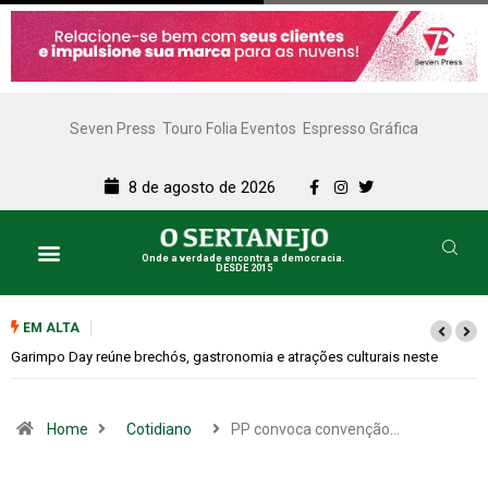
Seven Press
Touro Folia Eventos
Espresso Gráfica
8 de agosto de 2026
Onde a verdade encontra a democracia.
DESDE 2015
EM ALTA
Bugonia transforma paranoia e conspiração em um suspense imprevisível
Home
Cotidiano
PP convoca convenção…