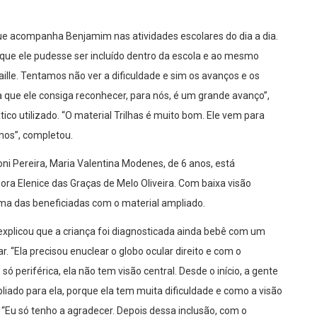
que acompanha Benjamim nas atividades escolares do dia a dia.
que ele pudesse ser incluído dentro da escola e ao mesmo
le. Tentamos não ver a dificuldade e sim os avanços e os
 que ele consiga reconhecer, para nós, é um grande avanço”,
co utilizado. “O material Trilhas é muito bom. Ele vem para
nos”, completou.
oni Pereira, Maria Valentina Modenes, de 6 anos, está
ra Elenice das Graças de Melo Oliveira. Com baixa visão
uma das beneficiadas com o material ampliado.
 explicou que a criança foi diagnosticada ainda bebê com um
r. “Ela precisou enuclear o globo ocular direito e com o
 periférica, ela não tem visão central. Desde o início, a gente
liado para ela, porque ela tem muita dificuldade e como a visão
e. “Eu só tenho a agradecer. Depois dessa inclusão, com o