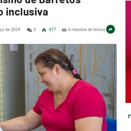
 inclusiva
ço de 2024
0
477
6 minutos de leitura