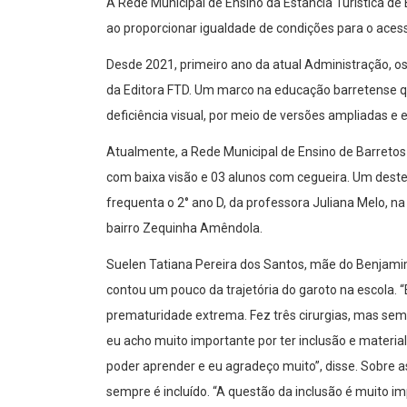
A Rede Municipal de Ensino da Estância Turística de
ao proporcionar igualdade de condições para o aces
Desde 2021, primeiro ano da atual Administração, os
da Editora FTD. Um marco na educação barretense qu
deficiência visual, por meio de versões ampliadas e e
Atualmente, a Rede Municipal de Ensino de Barretos 
com baixa visão e 03 alunos com cegueira. Um dest
frequenta o 2° ano D, da professora Juliana Melo, n
bairro Zequinha Amêndola.
Suelen Tatiana Pereira dos Santos, mãe do Benjamim,
contou um pouco da trajetória do garoto na escola.
prematuridade extrema. Fez três cirurgias, mas sem
eu acho muito importante por ter inclusão e material
poder aprender e eu agradeço muito”, disse. Sobre a
sempre é incluído. “A questão da inclusão é muito i