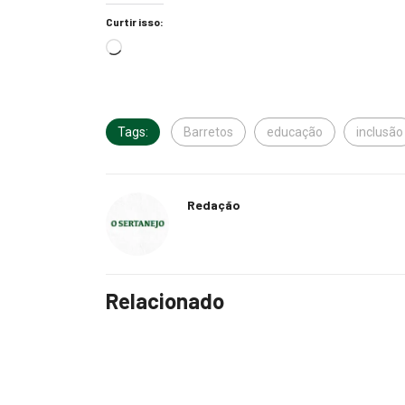
Curtir isso:
Tags:
Barretos
educação
inclusão
Redação
Relacionado