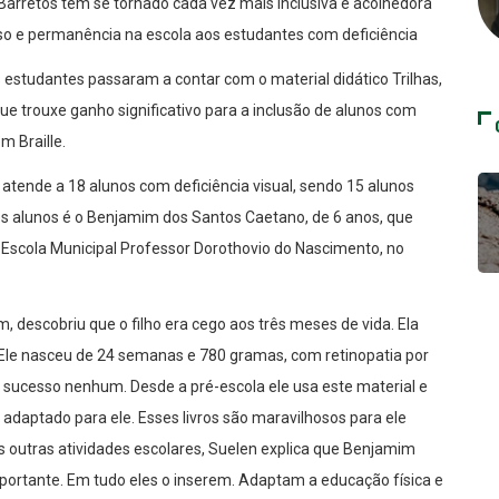
 Barretos tem se tornado cada vez mais inclusiva e acolhedora
so e permanência na escola aos estudantes com deficiência
 estudantes passaram a contar com o material didático Trilhas,
e trouxe ganho significativo para a inclusão de alunos com
m Braille.
atende a 18 alunos com deficiência visual, sendo 15 alunos
es alunos é o Benjamim dos Santos Caetano, de 6 anos, que
a Escola Municipal Professor Dorothovio do Nascimento, no
 descobriu que o filho era cego aos três meses de vida. Ela
 “Ele nasceu de 24 semanas e 780 gramas, com retinopatia por
 sucesso nenhum. Desde a pré-escola ele usa este material e
 adaptado para ele. Esses livros são maravilhosos para ele
s outras atividades escolares, Suelen explica que Benjamim
mportante. Em tudo eles o inserem. Adaptam a educação física e