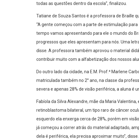
todas as questões dentro da escola”, finalizou.
Tatiane de Souza Santos é a professora de Braille 
“A gente começou com a parte de estimulação para 
tempo vamos apresentando para ele o mundo do Brail
progressos que eles apresentam para nós. Uma letra
disse. A professora também aprovou o material didáti
contribuir muito com a alfabetização dos nossos alu
Do outro lado da cidade, na E.M. Prof.ª Marlene Carb
matriculada também no 2° ano, na classe da professo
severa e apenas 28% de visão periférica, a aluna é 
Fabíola da Silva Alexandre, mãe da Maria Valentina,
retinoblastoma bilateral, um tipo raro de câncer ocula
esquerdo ela enxerga cerca de 28%, porém em visão só
já começou a correr atrás do material adaptado, amp
dela é periférica, ela precisa aproximar muito”, diss