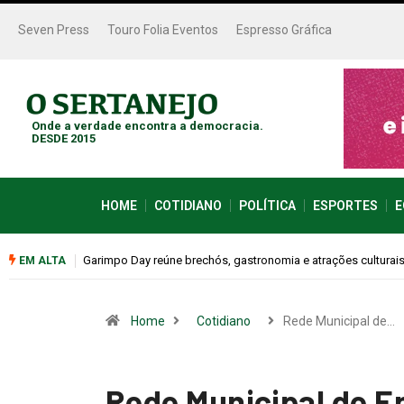
Seven Press
Touro Folia Eventos
Espresso Gráfica
Onde a verdade encontra a democracia.
DESDE 2015
HOME
COTIDIANO
POLÍTICA
ESPORTES
E
Bugonia transforma paranoia e conspiração em um suspense 
EM ALTA
Home
Cotidiano
Rede Municipal de…
Rede Municipal de E