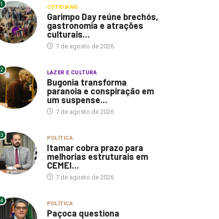
1
COTIDIANO
Garimpo Day reúne brechós,
gastronomia e atrações
culturais...
7 de agosto de 2026
2
LAZER E CULTURA
Bugonia transforma
paranoia e conspiração em
um suspense...
7 de agosto de 2026
3
POLÍTICA
Itamar cobra prazo para
melhorias estruturais em
CEMEI...
7 de agosto de 2026
4
POLÍTICA
Paçoca questiona