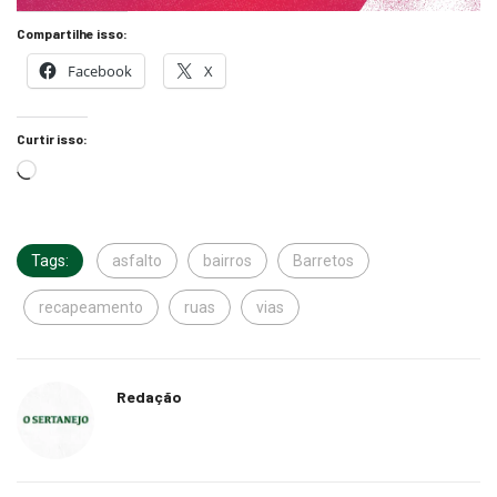
Compartilhe isso:
Facebook
X
Curtir isso:
Tags:
asfalto
bairros
Barretos
recapeamento
ruas
vias
Redação