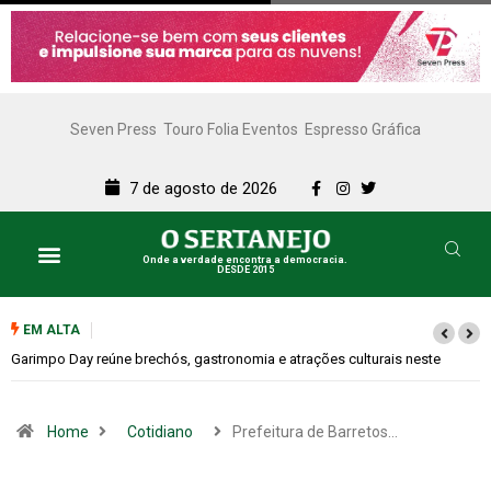
Seven Press
Touro Folia Eventos
Espresso Gráfica
7 de agosto de 2026
Onde a verdade encontra a democracia.
DESDE 2015
EM ALTA
te
Bugonia transforma paranoia e conspiração em um suspense imprevis
Home
Cotidiano
Prefeitura de Barretos…