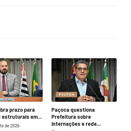
COTIDIANO
CA
Garimpo Day reúne
I
questiona
brechós, gastronomia e
m
ra sobre
atrações...
ões e rede...