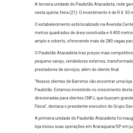
A terceira unidade do Paulistão Atacadista, rede g
nesta quinta-feira (21). O investimento é de R＄ 50 
O estabelecimento está localizado na Avenida Cente
metros quadrados de área construída e 4.400 metro
amplo e coberto, oferecendo mais de 280 vagas par
O Paulistão Atacadista traz preços mais competiti
pequeno varejo, vendedores externos, transformadore
prestadores de serviços, além do cliente final.
“Nossos clientes de Barretos vão encontrar uma loja
Paulistão. Estamos investindo no crescimento desta
direcionadas para clientes CNPJ, que buscam grande
Física”, destaca o presidente executivo do Grupo S
A primeira unidade do Paulistão Atacadista foi ina
loja iniciou suas operações em Araraquara/SP em j