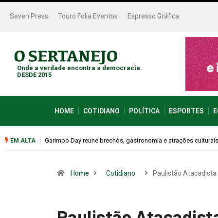
Seven Press
Touro Folia Eventos
Espresso Gráfica
Onde a verdade encontra a democracia.
DESDE 2015
HOME
COTIDIANO
POLÍTICA
ESPORTES
E
Bugonia transforma paranoia e conspiração em um suspense 
EM ALTA
Home
Cotidiano
Paulistão Atacadista
Paulistão Atacadist