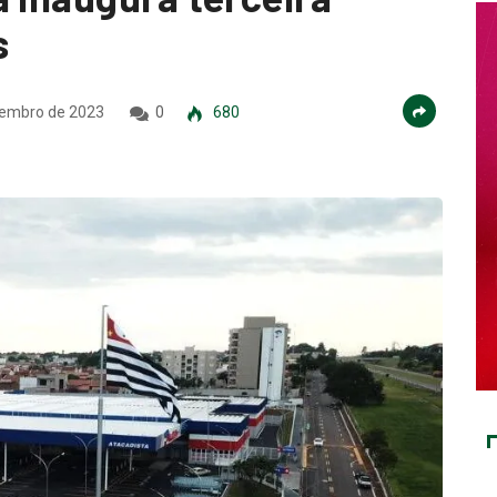
s
embro de 2023
0
680