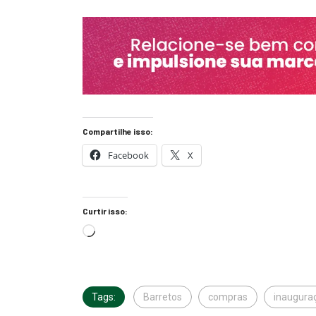
Compartilhe isso:
Facebook
X
Curtir isso:
Tags:
Barretos
compras
inaugura