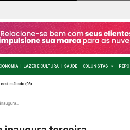
CONOMIA
LAZER E CULTURA
SAÚDE
COLUNISTAS
REPO
imprevisível
 inaugura…
a inaugura terceira