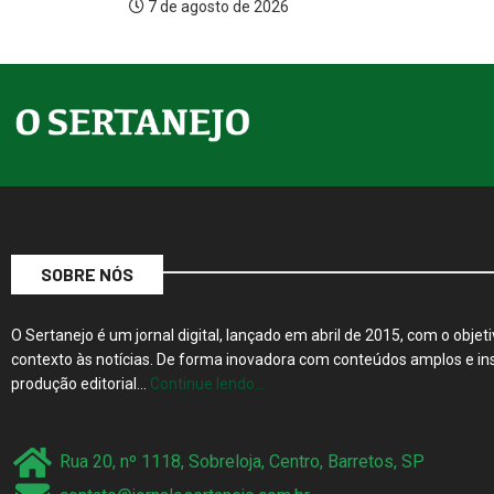
026
7 de ago
SOBRE NÓS
O Sertanejo é um jornal digital, lançado em abril de 2015, com o objeti
contexto às notícias. De forma inovadora com conteúdos amplos e ins
produção editorial…
Continue lendo…
Rua 20, nº 1118, Sobreloja, Centro, Barretos, SP