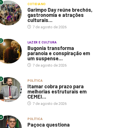
1
COTIDIANO
Garimpo Day reúne brechós,
gastronomia e atrações
culturais...
7 de agosto de 2026
2
LAZER E CULTURA
Bugonia transforma
paranoia e conspiração em
um suspense...
7 de agosto de 2026
3
POLÍTICA
Itamar cobra prazo para
melhorias estruturais em
CEMEI...
7 de agosto de 2026
4
POLÍTICA
Paçoca questiona