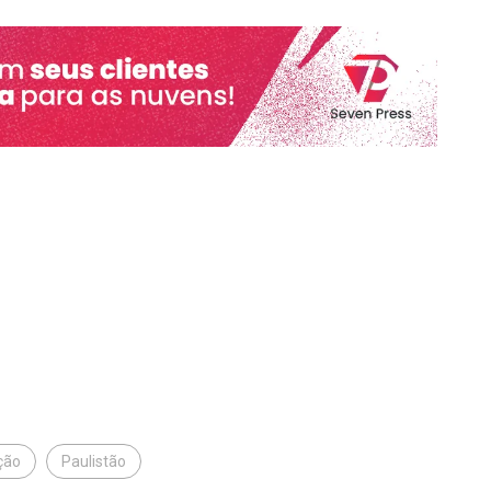
ção
Paulistão