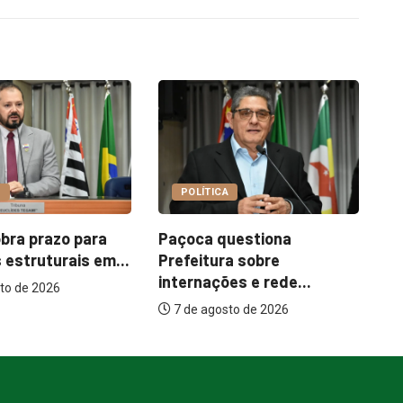
COTIDIANO
CA
Garimpo Day reúne
I
questiona
brechós, gastronomia e
m
ra sobre
atrações...
ões e rede...
7 de agosto de 2026
sto de 2026