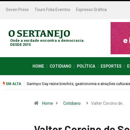
Seven Press
Touro Folia Eventos
Espresso Gráfica
Onde a verdade encontra a democracia.
DESDE 2015
HOME
COTIDIANO
POLÍTICA
ESPORTES
E
Bugonia transforma paranoia e conspiração em um suspense 
EM ALTA
Home
Cotidiano
Valter Corcino de…
Valter Corcino de So