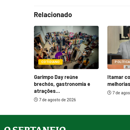
Relacionado
POLÍTICA
POLÍTI
úne
Itamar cobra prazo para
Paçoca 
onomia e
melhorias estruturais em...
Prefeitu
internaç
7 de agosto de 2026
026
7 de ago