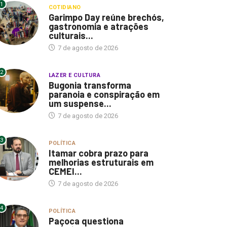
1
COTIDIANO
Garimpo Day reúne brechós,
gastronomia e atrações
culturais...
7 de agosto de 2026
2
LAZER E CULTURA
Bugonia transforma
paranoia e conspiração em
um suspense...
7 de agosto de 2026
3
POLÍTICA
Itamar cobra prazo para
melhorias estruturais em
CEMEI...
7 de agosto de 2026
4
POLÍTICA
Paçoca questiona