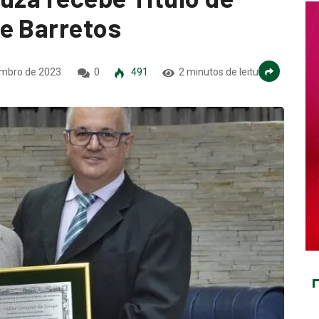
e Barretos
mbro de 2023
0
491
2 minutos de leitura