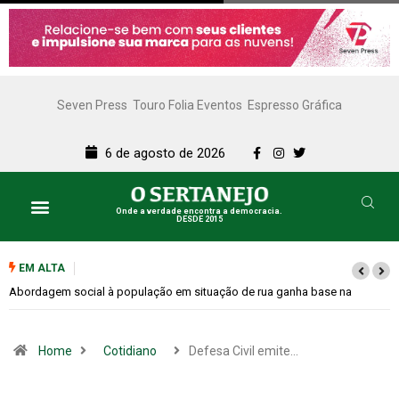
Seven Press
Touro Folia Eventos
Espresso Gráfica
6 de agosto de 2026
Onde a verdade encontra a democracia.
DESDE 2015
EM ALTA
e na
Cemitérios terão horário especial e missas no Dia dos Pais
Home
Cotidiano
Defesa Civil emite…