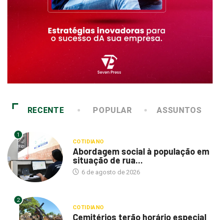
RECENTE
POPULAR
ASSUNTOS
1
COTIDIANO
Abordagem social à população em
situação de rua...
6 de agosto de 2026
2
COTIDIANO
Cemitérios terão horário especial