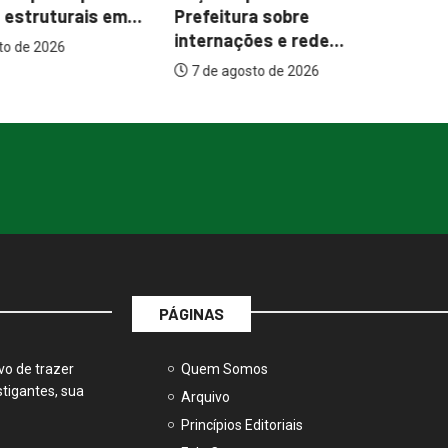
a sobre
brechós, gastronomia e
me
es e rede...
atrações...
to de 2026
7 de agosto de 2026
PÁGINAS
vo de trazer
Quem Somos
tigantes, sua
Arquivo
Princípios Editoriais