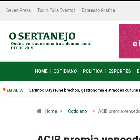
Seven Press
Touro Folia Eventos
Espresso Gráfica
Onde a verdade encontra a democracia.
DESDE 2015
HOME
COTIDIANO
POLÍTICA
ESPORTES
E
Bugonia transforma paranoia e conspiração em um suspense 
EM ALTA
Home
Cotidiano
ACIB premia venced
ACIB premia venced