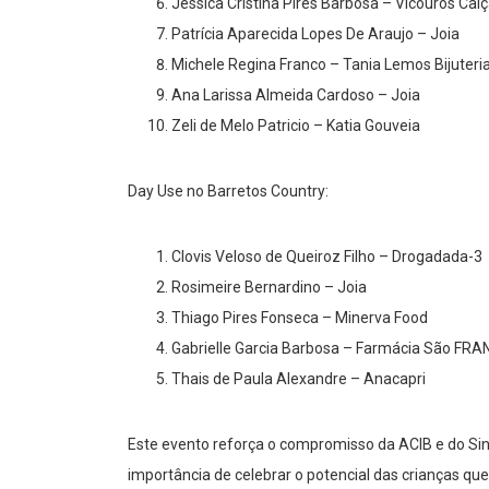
Jessica Cristina Pires Barbosa – Vicouros Cal
Patrícia Aparecida Lopes De Araujo – Joia
Michele Regina Franco – Tania Lemos Bijuteri
Ana Larissa Almeida Cardoso – Joia
Zeli de Melo Patricio – Katia Gouveia
Day Use no Barretos Country:
Clovis Veloso de Queiroz Filho – Drogadada-3
Rosimeire Bernardino – Joia
Thiago Pires Fonseca – Minerva Food
Gabrielle Garcia Barbosa – Farmácia São FR
Thais de Paula Alexandre – Anacapri
Este evento reforça o compromisso da ACIB e do Si
importância de celebrar o potencial das crianças qu