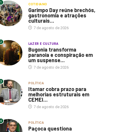
1
COTIDIANO
Garimpo Day reúne brechós,
gastronomia e atrações
culturais...
7 de agosto de 2026
2
LAZER E CULTURA
Bugonia transforma
paranoia e conspiração em
um suspense...
7 de agosto de 2026
3
POLÍTICA
Itamar cobra prazo para
melhorias estruturais em
CEMEI...
7 de agosto de 2026
4
POLÍTICA
Paçoca questiona