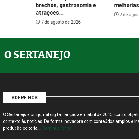
melhorias estruturais em...
Prefeitur
nomia e
internaçõ
7 de agosto de 2026
7 de agos
26
SOBRE NÓS
O Sertanejo é um jornal digital, lançado em abril de 2015, com o objeti
contexto às notícias. De forma inovadora com conteúdos amplos e ins
produção editorial…
Continue lendo…