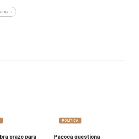
ianças
A
COTIDIANO
uestiona
Garimpo Day reúne
It