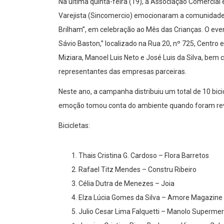
Na última quinta-feira (19), a Associação Comercial 
Varejista (Sincomercio) emocionaram a comunidade
Brilham”, em celebração ao Mês das Crianças. O even
Sávio Baston,” localizado na Rua 20, nº 725, Centro 
Miziara, Manoel Luis Neto e José Luis da Silva, bem
representantes das empresas parceiras.
Neste ano, a campanha distribuiu um total de 10 bic
emoção tomou conta do ambiente quando foram rev
Bicicletas:
Thais Cristina G. Cardoso – Flora Barretos
Rafael Titz Mendes – Constru Ribeiro
Célia Dutra de Menezes – Joia
Elza Lúcia Gomes da Silva – Amore Magazine
Julio Cesar Lima Falquetti – Manolo Superme