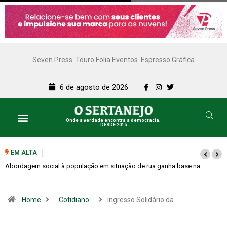
Seven Press
Touro Folia Eventos
Espresso Gráfica
6 de agosto de 2026
Onde a verdade encontra a democracia.
DESDE 2015
EM ALTA
Cemitérios terão horário especial e missas no Dia dos Pais
Home
Cotidiano
Ingresso Solidário da…