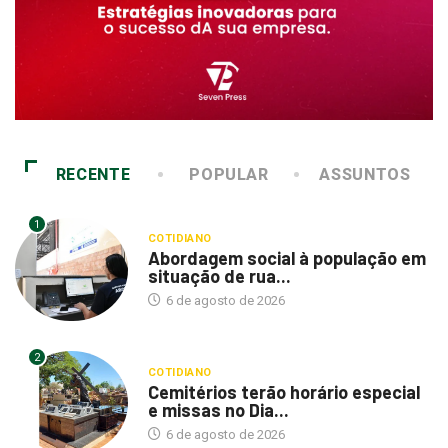
RECENTE
POPULAR
ASSUNTOS
1
COTIDIANO
Abordagem social à população em
situação de rua...
6 de agosto de 2026
2
COTIDIANO
Cemitérios terão horário especial
e missas no Dia...
6 de agosto de 2026