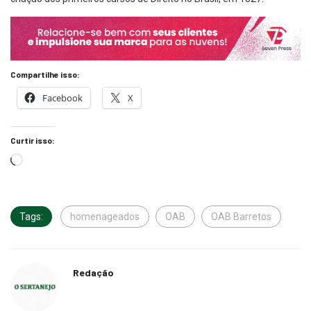
Compartilhe isso:
Facebook
X
Curtir isso:
Tags:
homenageados
OAB
OAB Barretos
Redação