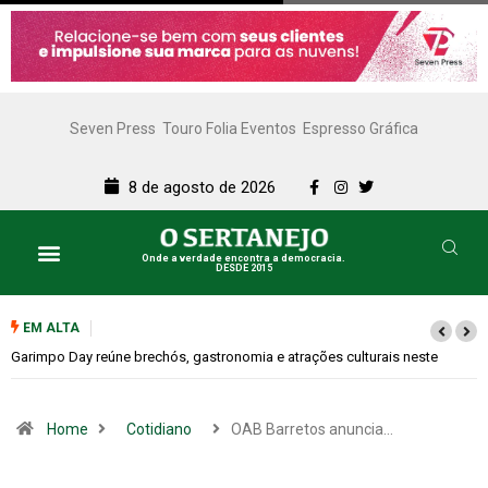
Seven Press
Touro Folia Eventos
Espresso Gráfica
8 de agosto de 2026
Onde a verdade encontra a democracia.
DESDE 2015
EM ALTA
Bugonia transforma paranoia e conspiração em um suspense imprevisível
Home
Cotidiano
OAB Barretos anuncia…