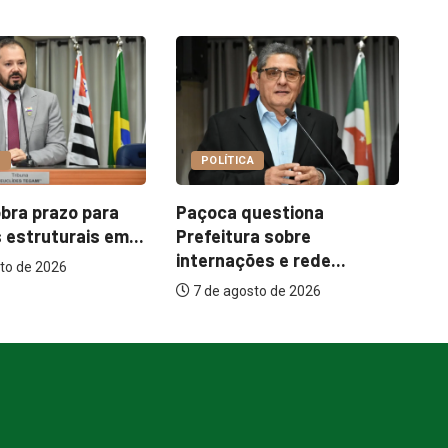
COTIDIANO
A
Garimpo Day reúne
I
questiona
brechós, gastronomia e
m
ra sobre
atrações...
ões e rede...
7 de agosto de 2026
sto de 2026