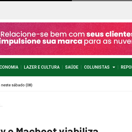
CONOMIA
LAZER E CULTURA
SAÚDE
COLUNISTAS
REPO
imprevisível
y…
y e Macboot viabiliza