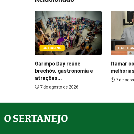
POLÍTICA
POLÍTIC
úne
Itamar cobra prazo para
Paçoca 
onomia e
melhorias estruturais em...
Prefeitu
internaç
7 de agosto de 2026
26
7 de ago