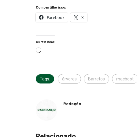
Compartilhe isso:
Facebook
X
Curtir isso:
Tags:
árvores
Barretos
macboot
Redação
Relacionado