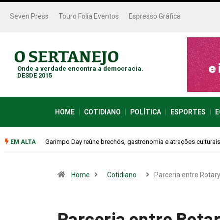
Seven Press
Touro Folia Eventos
Espresso Gráfica
Onde a verdade encontra a democracia.
DESDE 2015
HOME
COTIDIANO
POLÍTICA
ESPORTES
E
Bugonia transforma paranoia e conspiração em um suspense 
EM ALTA
Home
Cotidiano
Parceria entre Rotar
Parceria entre Rotar