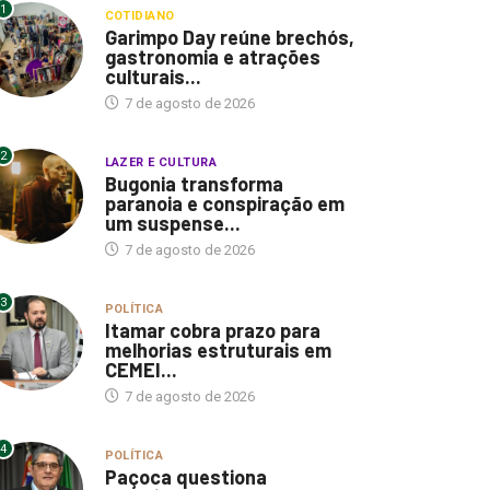
1
COTIDIANO
Garimpo Day reúne brechós,
gastronomia e atrações
culturais...
7 de agosto de 2026
2
LAZER E CULTURA
Bugonia transforma
paranoia e conspiração em
um suspense...
7 de agosto de 2026
3
POLÍTICA
Itamar cobra prazo para
melhorias estruturais em
CEMEI...
7 de agosto de 2026
4
POLÍTICA
Paçoca questiona