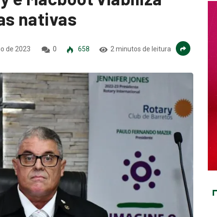
as nativas
ho de 2023
0
658
2 minutos de leitura