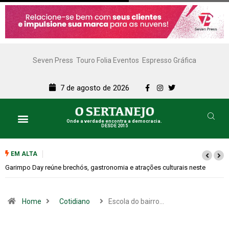
Seven Press
Touro Folia Eventos
Espresso Gráfica
7 de agosto de 2026
Onde a verdade encontra a democracia.
DESDE 2015
EM ALTA
e
Bugonia transforma paranoia e conspiração em um suspense imprevisí
Home
Cotidiano
Escola do bairro…