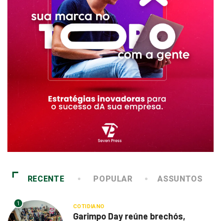
RECENTE
POPULAR
ASSUNTOS
1
COTIDIANO
Garimpo Day reúne brechós,