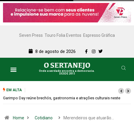
Seven Press
Touro Folia Eventos
Espresso Gráfica
8 de agosto de 2026
Onde a verdade encontra a democracia.
DESDE 2015
EM ALTA
e
Bugonia transforma paranoia e conspiração em um suspense imprevisí
Home
Cotidiano
Merendeiros que atuarão…