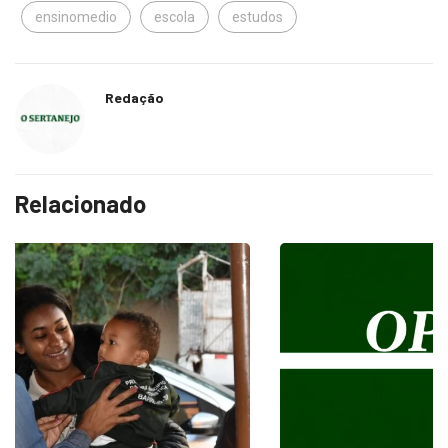
ensinomedio
escola
estudos
Redação
Relacionado