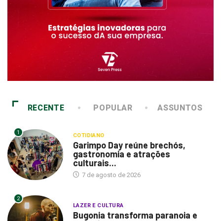
RECENTE
POPULAR
ASSUNTOS
1
COTIDIANO
Garimpo Day reúne brechós,
gastronomia e atrações
culturais...
7 de agosto de 2026
2
LAZER E CULTURA
Bugonia transforma paranoia e