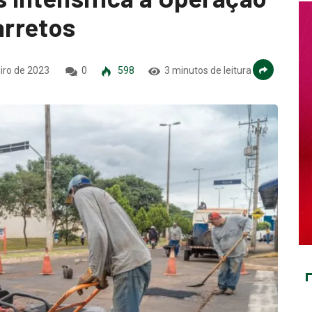
rretos
iro de 2023
0
598
3 minutos de leitura