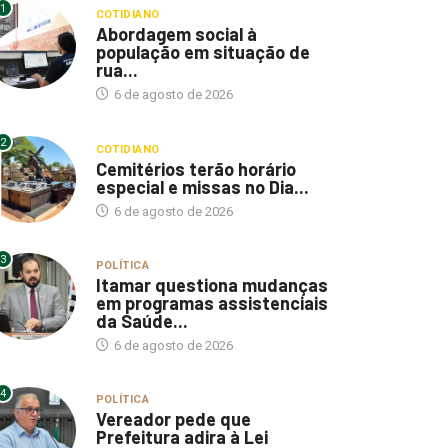
1
COTIDIANO
Abordagem social à
população em situação de
rua...
6 de agosto de 2026
2
COTIDIANO
Cemitérios terão horário
especial e missas no Dia...
6 de agosto de 2026
3
POLÍTICA
Itamar questiona mudanças
em programas assistenciais
da Saúde...
6 de agosto de 2026
4
POLÍTICA
Vereador pede que
Prefeitura adira à Lei