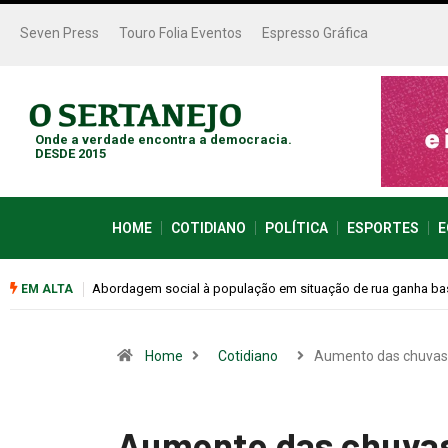
Seven Press
Touro Folia Eventos
Espresso Gráfica
Onde a verdade encontra a democracia.
DESDE 2015
HOME
COTIDIANO
POLÍTICA
ESPORTES
E
Cemitérios terão horário especial e missas no Dia dos Pais
EM ALTA
Home
Cotidiano
Aumento das chuva
Aumento das chuvas