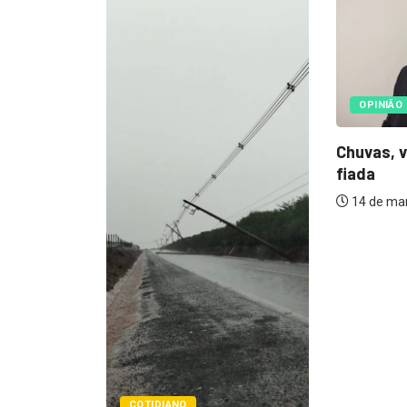
COTIDIA
OPINIÃO
Prefeitur
Chuvas, vídeos e conversa
emergenc
fiada
das...
14 de março de 2026
17 de fev