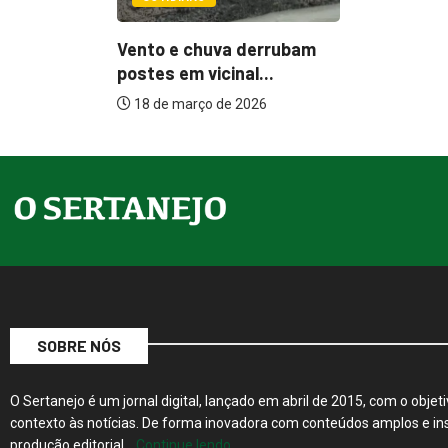
errubam
...
26
SOBRE NÓS
O Sertanejo é um jornal digital, lançado em abril de 2015, com o objeti
contexto às notícias. De forma inovadora com conteúdos amplos e ins
produção editorial…
Continue lendo…