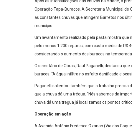
Após as intensificações das chuvas na cidade, a pref
Operação Tapa-Buracos. A Secretaria Municipal de Ob
as constantes chuvas que atingem Barretos nos últi
município.
Um levantamento realizado pela pasta mostra que m
pelo menos 1.200 reparos, com custo médio de R$ 40
considerando o aumento dos buracos na temporada
O secretário de Obras, Raul Paganelli, destacou que o
buracos. “A água infiltra no asfalto danificado e oc
Paganelli salientou também que o trabalho precisa d
que a chuva dá uma trégua. “Nós sabemos da importâ
chuva dá uma trégua já localizamos os pontos crític
Operação em ação
A Avenida Antônio Frederico Ozanan (Via dos Coquei