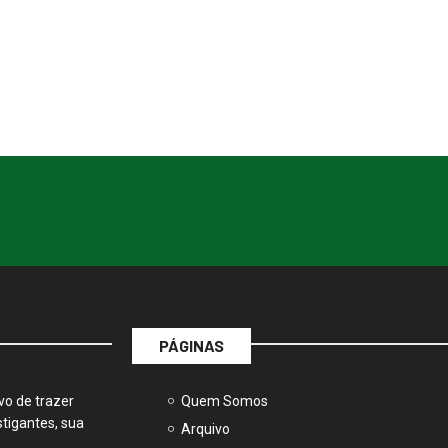
Vento e chuva derrubam
postes em vicinal...
18 de março de 2026
PÁGINAS
vo de trazer
Quem Somos
tigantes, sua
Arquivo