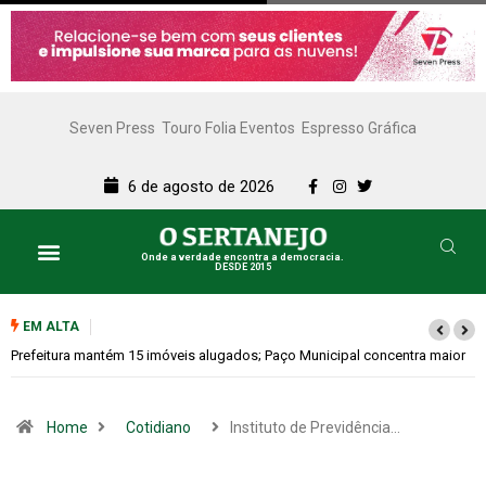
Seven Press
Touro Folia Eventos
Espresso Gráfica
6 de agosto de 2026
Onde a verdade encontra a democracia.
DESDE 2015
EM ALTA
maior
Colina promove 1º Fórum de Turismo para discutir desenvolvimento
econômico
Home
Cotidiano
Instituto de Previdência…