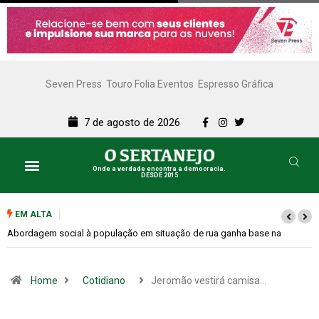
Seven Press
Touro Folia Eventos
Espresso Gráfica
7 de agosto de 2026
Onde a verdade encontra a democracia.
DESDE 2015
EM ALTA
Cemitérios terão horário especial e missas no Dia dos Pais
Home
Cotidiano
Jeromão vestirá camisa…