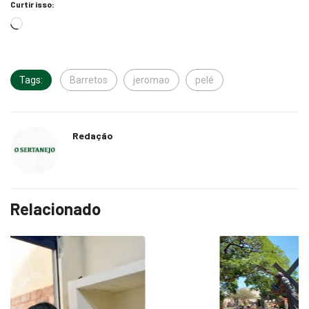
Curtir isso:
Tags:
Barretos
jeromao
pelé
Redação
Relacionado