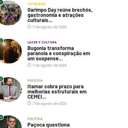
1
COTIDIANO
Garimpo Day reúne brechós,
gastronomia e atrações
culturais...
7 de agosto de 2026
2
LAZER E CULTURA
Bugonia transforma
paranoia e conspiração em
um suspense...
7 de agosto de 2026
3
POLÍTICA
Itamar cobra prazo para
melhorias estruturais em
CEMEI...
7 de agosto de 2026
4
POLÍTICA
Paçoca questiona