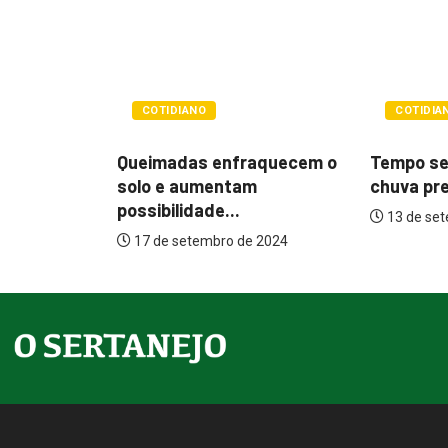
COTIDI
COTIDIANO
Defesa C
Tempo seco, incêndios e
raquecem o
monitor
chuva preta devem...
m
cidades 
13 de setembro de 2024
28 de ag
e 2024