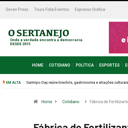
Seven Press
Touro Folia Eventos
Espresso Gráfica
Onde a verdade encontra a democracia.
DESDE 2015
HOME
COTIDIANO
POLÍTICA
ESPORTES
E
neste sábado (08)
Bugonia transforma paranoia e conspiração em um suspense
EM ALTA
Home
Cotidiano
Fábrica de Fertilizan
Fábrica de Fertilizan