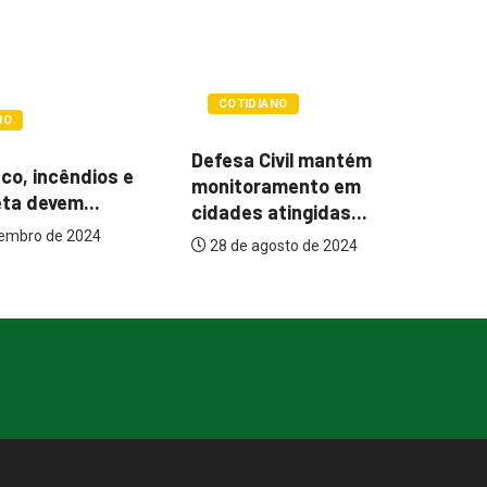
ANO
COTIDIANO
ivil mantém
T
Queimadas enfraquecem o
amento em
c
solo e aumentam
atingidas...
possibilidade...
osto de 2024
17 de setembro de 2024