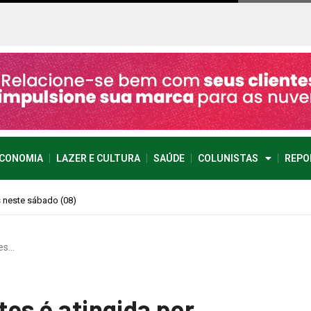
CONOMIA
LAZER E CULTURA
SAÚDE
COLUNISTAS
REPO
 imprevisível
tes…
tes é atingida por