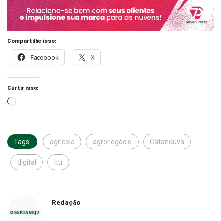
Compartilhe isso:
Facebook
X
Curtir isso:
Tags:
agrícola
agronegócio
Catanduva
digital
Itu
Redação