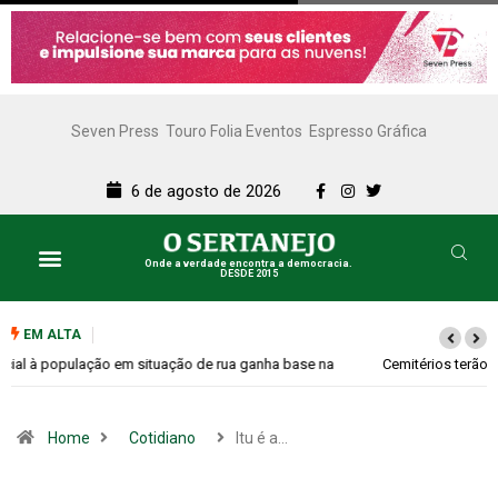
Seven Press
Touro Folia Eventos
Espresso Gráfica
6 de agosto de 2026
Onde a verdade encontra a democracia.
DESDE 2015
EM ALTA
Cemitérios terão horário especial e missas no Dia dos Pais
Home
Cotidiano
Itu é a…