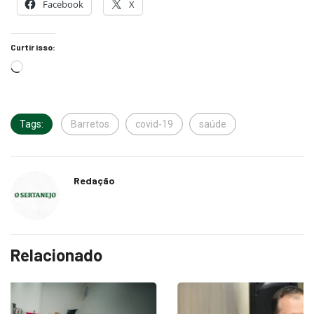
Facebook
X
Curtir isso:
Tags:
Barretos
covid-19
saúde
Redação
Relacionado