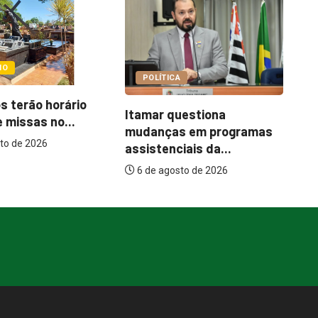
COTIDIANO
A
C
Abordagem social à
uestiona
e
população em situação
s em programas
de...
iais da...
6 de agosto de 2026
sto de 2026