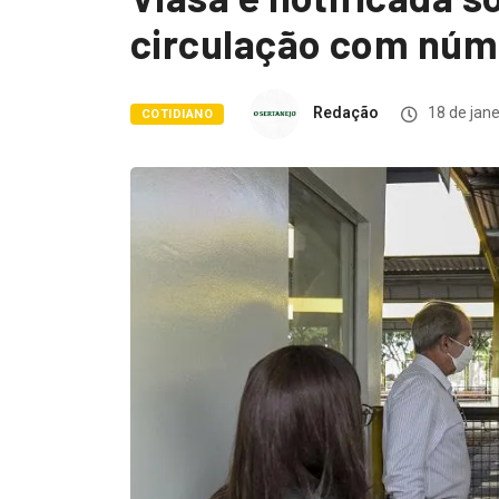
circulação com núme
Redação
18 de jane
COTIDIANO