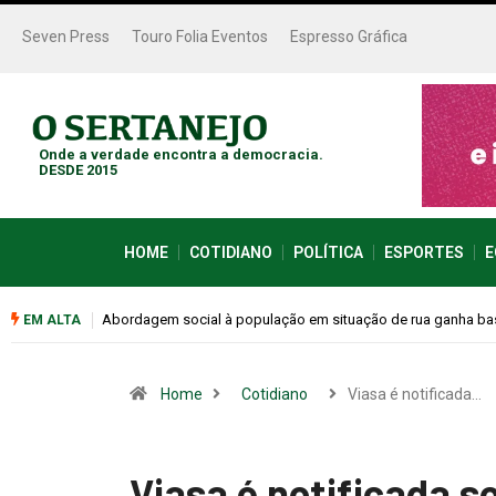
Seven Press
Touro Folia Eventos
Espresso Gráfica
Onde a verdade encontra a democracia.
DESDE 2015
HOME
COTIDIANO
POLÍTICA
ESPORTES
E
Cemitérios terão horário especial e missas no Dia dos Pais
EM ALTA
Home
Cotidiano
Viasa é notificada…
Viasa é notificada 