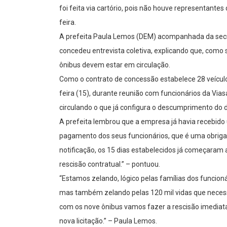
foi feita via cartório, pois não houve representante
feira.
A prefeita Paula Lemos (DEM) acompanhada da secretá
concedeu entrevista coletiva, explicando que, como 
ônibus devem estar em circulação.
Como o contrato de concessão estabelece 28 veículo
feira (15), durante reunião com funcionários da V
circulando o que já configura o descumprimento do d
A prefeita lembrou que a empresa já havia recebido 
pagamento dos seus funcionários, que é uma obrigaç
notificação, os 15 dias estabelecidos já começaram 
rescisão contratual.” – pontuou.
“Estamos zelando, lógico pelas famílias dos funcio
mas também zelando pelas 120 mil vidas que necessi
com os nove ônibus vamos fazer a rescisão imediat
nova licitação.” – Paula Lemos.