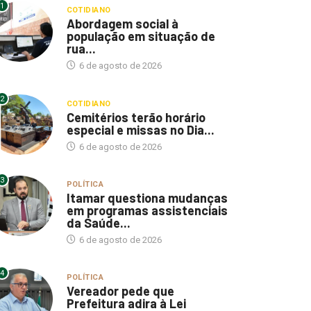
1
COTIDIANO
Abordagem social à
população em situação de
rua...
6 de agosto de 2026
2
COTIDIANO
Cemitérios terão horário
especial e missas no Dia...
6 de agosto de 2026
3
POLÍTICA
Itamar questiona mudanças
em programas assistenciais
da Saúde...
6 de agosto de 2026
4
POLÍTICA
Vereador pede que
Prefeitura adira à Lei