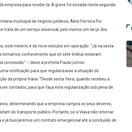
s da empresa para recebe-la. A greve foi iniciada nesta segunda-
ria municipal de negócio jurídicos, Aline Ferreira Pio
se trata de um serviço essencial, pelo menos um terço dos
s, este mínimo é de nove veículos em operação. “Já na sexta-
iasa tomamos conhecimento que só sete ônibus estavam
a concessão.” – disse a prefeita Paula Lemos.
uma notificação para que regularizasse a situação do
ão da própria Viasa. “Desde sexta-feira, quando recebeu a
a ser contados, para que faça esta regularização sob pena de
nários, determinando que a empresa cumpra os seus deveres,
tam do transporte público. Portanto, se a Viasa não retornar
a e já buscaremos um contrato emergencial até a conclusão de