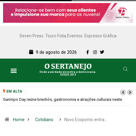
Seven Press
Touro Folia Eventos
Espresso Gráfica
9 de agosto de 2026
Onde a verdade encontra a democracia.
DESDE 2015
EM ALTA
Bugonia transforma paranoia e conspiração em um suspense imprevisív
Home
Cotidiano
Novo Ecoponto entra…