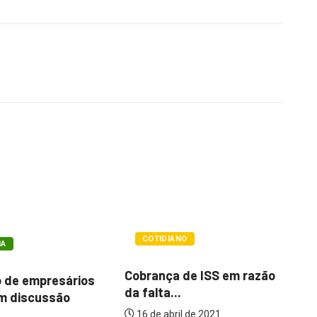
ECONOMIA
NO
Barretos fica na 60ª
 de ISS em razão
posição em ranking...
Co
.
av
21 de janeiro de 2026
so
il de 2021