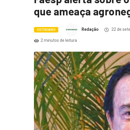
que ameaça agrone
Redação
22 de set
COTIDIANO
2 minutos de leitura