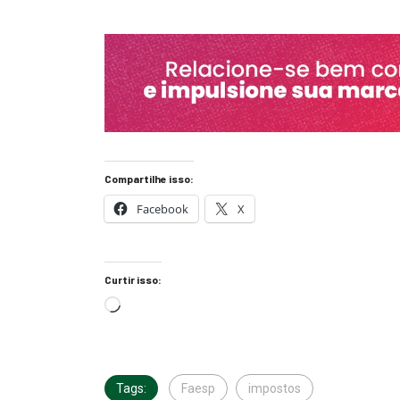
Compartilhe isso:
Facebook
X
Curtir isso:
Tags:
Faesp
impostos