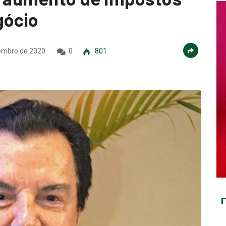
gócio
embro de 2020
0
801