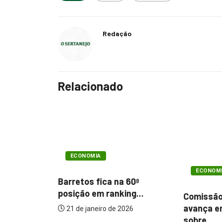
Redação
Relacionado
COTIDIA
ECONOMIA
 60ª
Cobrança
ng...
Comissão de empresários
da falta..
avança em discussão
026
sobre...
16 de abr