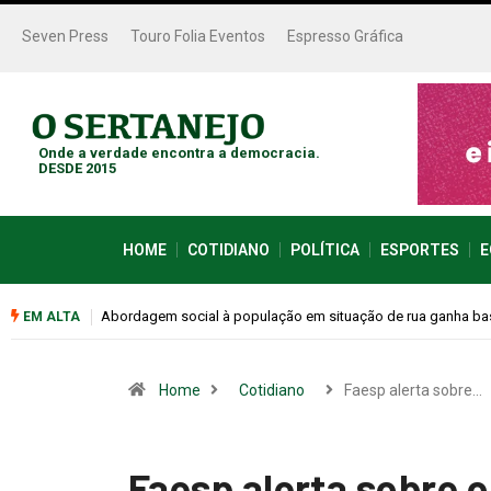
Seven Press
Touro Folia Eventos
Espresso Gráfica
Onde a verdade encontra a democracia.
DESDE 2015
HOME
COTIDIANO
POLÍTICA
ESPORTES
E
Cemitérios terão horário especial e missas no Dia dos Pais
EM ALTA
Home
Cotidiano
Faesp alerta sobre…
Faesp alerta sobre 