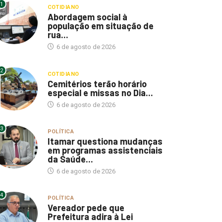
1
COTIDIANO
Abordagem social à
população em situação de
rua...
6 de agosto de 2026
2
COTIDIANO
Cemitérios terão horário
especial e missas no Dia...
6 de agosto de 2026
3
POLÍTICA
Itamar questiona mudanças
em programas assistenciais
da Saúde...
6 de agosto de 2026
4
POLÍTICA
Vereador pede que
Prefeitura adira à Lei